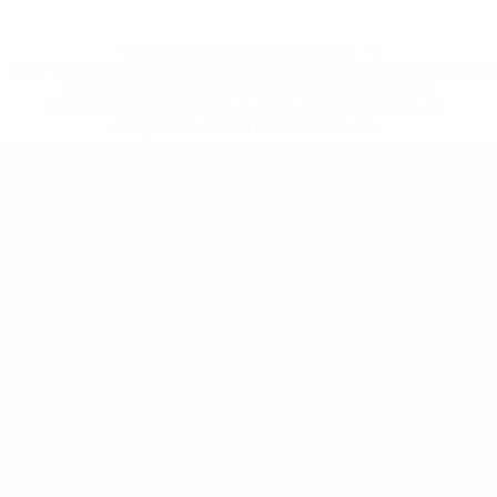
* Sospesa fino a nuovo avviso. <a
href='https://it.uefa.com/insideuefa/mediaservices/media
148df62d7eb6-64dbbd01b1cf-1000--fifa-uefa-
sospendono-nazionali-e-club-russi-da-tutte-le-
competi/'>Altre informazioni</a>
UEFA Futsal EURO Under 19
Partite
Squadre
Gironi
Notizie
Video
Storia
Stat.
Dettagli
SITI
NETWORK
UEFA
UEFA.com
Fondazione
UEFA