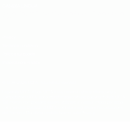
CAMBIA LINGUA
Italiano
English
Français
Deutsch
Русский
Español
Italiano
Português
Privacy
Termini e condizioni
Politica sui cookie
Impostazioni Privacy
© 1998-2026 UEFA. Tutti i diritti riservati
La parola UEFA, il logo UEFA e tutti i marchi che si riferiscono a
competizioni UEFA, sono marchi registrati e/o copyright della UEFA.
Tali marchi non possono essere utilizzati in nessun modo per scopi
commerciali. L'utilizzo di UEFA.com sta a significare l'accettazione
dei Termini e Condizioni e delle Norme sulla Privacy.