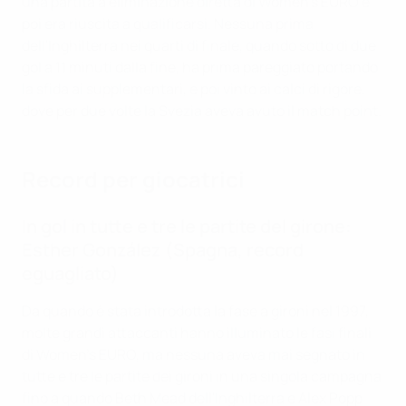
una partita a eliminazione diretta di Women's EURO e
poi era riuscita a qualificarsi. Nessuna prima
dell'Inghilterra nei quarti di finale, quando sotto di due
gol a 11 minuti dalla fine, ha prima pareggiato portando
la sfida ai supplementari, e poi vinto ai calci di rigore,
dove per due volte la Svezia aveva avuto il match point.
Record per giocatrici
In gol in tutte e tre le partite del girone:
Esther González (Spagna, record
eguagliato)
Da quando è stata introdotta la fase a gironi nel 1997,
molte grandi attaccanti hanno illuminato le fasi finali
di Women's EURO, ma nessuna aveva mai segnato in
tutte e tre le partite dei gironi in una singola campagna
fino a quando Beth Mead dell'Inghilterra e Alex Popp