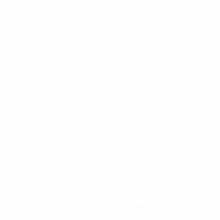
Record gol
Più gol in una fase finale: 104 (prima della finale)
I gol sono fioccati a Women's EURO 2022
: i 78 della fase
a gironi hanno superato il numero di quelli dell'unica
precedente fase finale a 16 squadre, quello del 2017, e il
torneo si è concluso con 96 gol fatti. Tuttavia, Svizzera
2025 ha superato questo record già dopo il secondo
quarto di finale, a cinque partite dalla fine. Il gol di
Aitana Bonmatí ai supplementari in
Spagna-Germania
nella seconda semifinale ha portato il record a 104.
Più gol in una partita: 8 (record eguagliato)