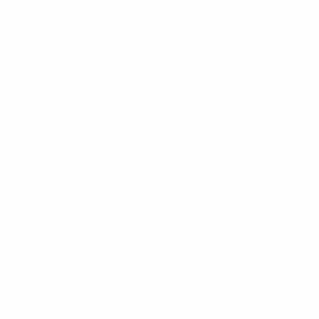
anni e 176 giorni (
Francia - Galles 4-1
)
Nel 2022 l'Irlanda del Nord ha fatto il suo esordio nella
fase finale e ha segnato il suo primo gol con con Julie
Nelson, all'età di 37 anni e 33 giorni, nella sconfitta per
4-1 contro la Norvegia. Nel 2025 ha esordito il Galles
che ha segnato il suo
primo gol in una fase finale con la
leggenda gallese Fishlock
all'età di 38 anni e 176 giorni
nella sconfitta per 4-1 contro la Francia.
Guarda Fishlock segnare il primo gol in assoluto del Galles a
WEURO
Calciatrice più anziana a segnare più di un gol in una
partita: Cristiana Girelli, 35 anni e 84 giorni (
Norvegia -
Italia 1-2
)
Girelli ha portato l'Italia in vantaggio all'inizio del
secondo tempo poi, dopo il pareggio di Ada Hegerberg,
la capitana delle Azzurre ha segnato di testa al 90°