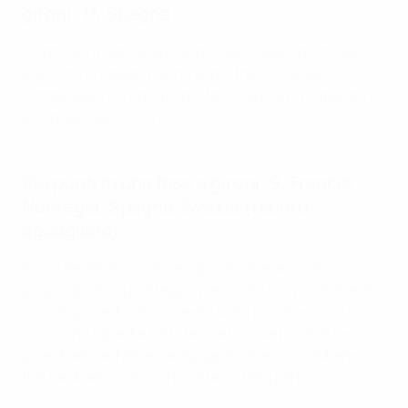
gironi: 17, Spagna
L'Inghilterra non ha subito gol nella fase a gironi del
2022, ma la Spagna ne ha subiti tre, e il totale
complessivo di 17 gol tra gol fatti e subiti ha superato di
uno quelli dell'
Italia nelle tre partite del 2005 (GF4
GS12)
.
Più punti in una fase a gironi: 9, Francia,
Norvegia, Spagna, Svezia (record
eguagliato)
Prima del 2025 solo nove squadre avevano chiuso il
proprio girone a punteggio pieno, ma mai più di due in
una singola edizione. Questa volta in tutti e
quattro i
gironi
una squadra ha totalizzato nove punti in tre
gare: Francia, Norvegia, Spagna e Svezia - sebbene
tutte abbiano vinto in rimonta l'ultima partita.