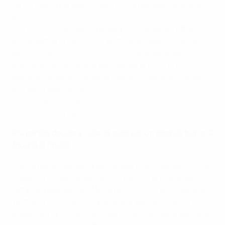
terminata in pareggio. Quell'unico pareggio è arrivato
all'
88' minuto col gol del Vålerenga contro il Bayern
München
; in Svizzera i pareggi sono stati altrettanto
entusiasmanti dato che il primo è arrivato con un gol
del
Portogallo all'89' contro l'Italia
alla seconda
giornata, lasciando alle portoghesi ancora una
speranza di qualificazione, mentre il secondo è stato
alla terza giornata
quando le padrone di casa hanno
segnato quel gol-qualificazione nei minuti di recupero
contro la Finlandia
.
Più partite decise ai calci di rigore in un singolo turno: 2
(quarti di finale)
D'altra parte, due dei quattro quarti di finale sono finiti
in parità non solo dopo i 90 minuti, ma anche dopo i
tempi supplementari. Per la prima volta nella storia di
Women's EURO, quindi, più di una partita in un turno è
andata ai rigori. Per coincidenza, entrambe le partite si