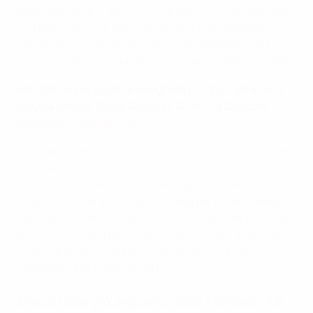
della Germania ci sono riuscite nel 2022. Tre anni dopo,
un terzo nome si è aggiunto alla lista: la spagnola
Esther ne ha segnati due contro il Portogallo, e poi è
andata in gol anche nelle vittorie contro Belgio e Italia.
Marcatrice più giovane a segnare più di un gol in una
singola partita: Signe Gaupset, 20 anni e 22 giorni
(
Norvegia - Islanda 4-3
)
Alla sua prima partita da titolare nel torneo nella terza
giornata, Gaupset non solo ha segnato due gol nel
primo tempo ribaltando lo svantaggio iniziale di 1-0, ma
ha poi fatto due assist nella ripresa per Frida Maanum.
Gaupset è diventata la più giovane a segnare più di un
gol in una singola partita di Women's EURO, battendo il
record di un anno esatto, stabilito da Vivianne
Miedema nella finale del 2017.
Marcatrice più anziana: Jess Fishlock, 38