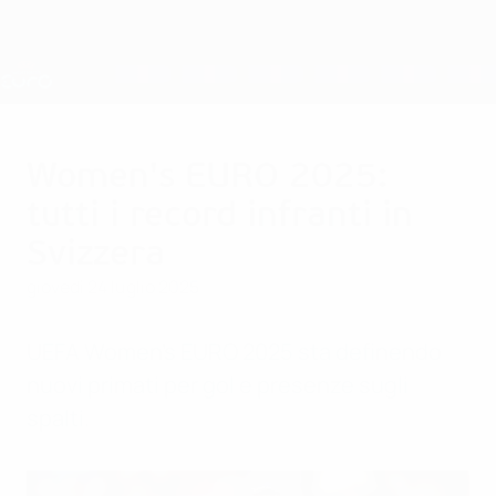
Passa
al
contenuto
Nations League &amp; Women's EURO
Scarica
principale
Risultati e statistiche live
UEFA Women's EURO
Women's EURO 2025:
tutti i record infranti in
Svizzera
giovedì 24 luglio 2025
UEFA Women's EURO 2025 sta definendo
nuovi primati per gol e presenze sugli
spalti.