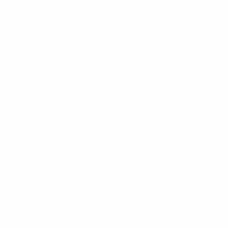
sono concluse con sette calci di rigore (non proprio un
record): l'Inghilterra ha battuto la Svezia per 3-2
nonostante quattro parate di Jennifer Falk e la
Germania ha sconfitto la Francia per 6-5.
Più partite ai tempi supplementari: 4 (dopo
le semifinali)
Dopo quei due quarti di finale, entrambe le semifinali
sono andate oltre i 90 minuti (era la prima volta che
accadeva a Women's EURO). L'Inghilterra ha evitato
un'altra serie di calci di rigore con un
gol in extremis
contro l'Italia
, mentre la Spagna ha battuto la
Germania
sempre nel secondo tempo supplementare
.
Scarica l'app ufficiale di Women's EURO
© 1998-2026 UEFA. All rights reserved.
Ultimo aggiornamento: giovedì 24 luglio 2025