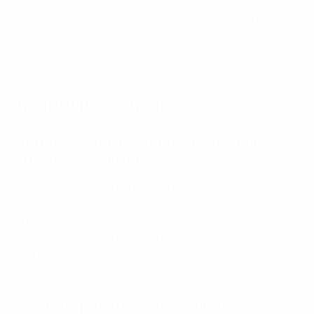
svantaggio di otto gol rispetto al Gruppo B dove ne
erano stati realizzati 23. Ma poi in entrambe le partite
della terza giornata sono stati segnati sette gol:
Francia-Paesi Bassi 5-2
e
Inghilterra-Galles 6-1
.
Record per squadra
Più gol nella fase a gironi: 14, Spagna
(record eguagliato)
L'Inghilterra aveva battuto di tre gol il precedente
record totalizzandone 14 nel proprio girone del 2022
(prima di arrivare al record di 22). La Spagna ha
eguagliato questo record, che per la prima volta è stato
stabilito congiuntamente da una squadra non
ospitante.
Totale di gol fatti e subiti in una fase a