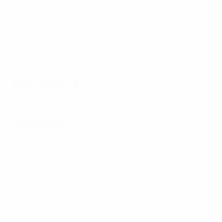
Berna avevano stabilito un nuovo record prima che
Francia e Germania lo superassero 24 ore dopo. In
totale 112.535 spettatori hanno assistito ai quattro
quarti di finale (primato assoluto).
Altri record
Meno pareggi nella fase a gironi: 2 (record
eguagliato)
Solo due partite su 24 della fase a gironi sono
terminate con un pareggio, e anche se nel
2001
e
2009
sono stati registrati altrettanti pareggi, in quei casi
c'erano due e tre gironi rispettivamente. In questa
edizione ci sono stati comunque più pareggi rispetto
alla fase a gironi della UEFA Women's Champions
League 2024/25, dove una sola partita su 48 è