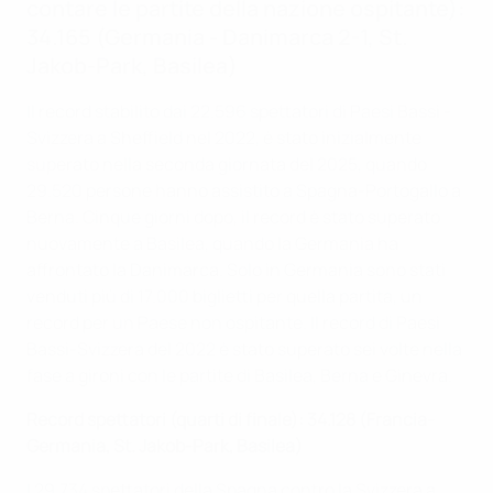
contare le partite della nazione ospitante):
34.165
(Germania - Danimarca 2-1, St.
Jakob-Park, Basilea)
Il record stabilito dai 22.596 spettatori di Paesi Bassi -
Svizzera a Sheffield nel 2022, è stato inizialmente
superato nella seconda giornata del 2025, quando
29.520 persone hanno assistito a Spagna-Portogallo a
Berna. Cinque giorni dopo, il record è stato superato
nuovamente a Basilea, quando la Germania ha
affrontato la Danimarca. Solo in Germania sono stati
venduti più di 17.000 biglietti per quella partita, un
record per un Paese non ospitante. Il record di Paesi
Bassi-Svizzera del 2022 è stato superato sei volte nella
fase a gironi con le partite di Basilea, Berna e Ginevra.
Record spettatori (quarti di finale): 34.128 (Francia-
Germania, St. Jakob-Park, Basilea)
I 29.734 spettatori della Spagna contro la Svizzera a