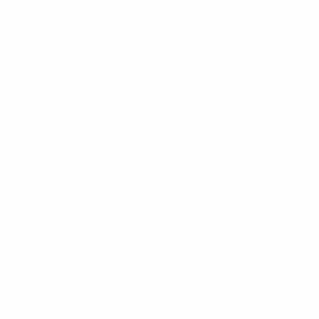
in gol con sei calciatrici: Georgia Stanway, Ella Toone,
Lauren Hemp, Alessia Russo, Beth Mead e Aggie
Beever-Jones.
Più marcatrici diverse in una singola
partita: 7, Spagna - Belgio e Inghilterra -
Galles
Mai prima del 2025 più di sei giocatrici avevano
segnato in una singola partita di una fase finale di
Wornen's EURO, ma questo primato è stato superato
due volte nella fase a gironi di questa edizione. Nella
partita tra Spagna e Belgio, Justine Vanhaevermaet e
Hannah Eurlings, oltre alle calciatrici già menzionate
della Roja, hanno segnato per le Fiamme Rosse, mentre
Hannah Cain (gallese di origini inglesi) è andata a
segno per il Galles contro le Leonesse.
Più gol un una singola fase a gironi: 89