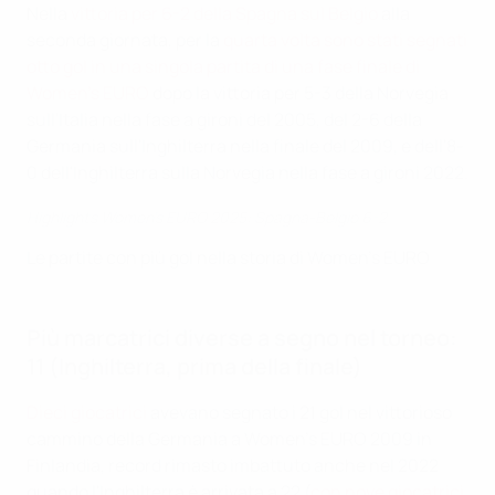
Nella
vittoria per 6-2 della Spagna sul Belgio
alla
seconda giornata, per la
quarta volta sono stati segnati
otto gol in una singola partita di una fase finale di
Women's EURO
dopo la vittoria per 5-3 della Norvegia
sull'Italia nella fase a gironi del 2005, del 2-6 della
Germania sull'Inghilterra nella finale del 2009, e dell'8-
0 dell'Inghilterra sulla Norvegia nella fase a gironi 2022.
Highlights Women's EURO 2025: Spagna-Belgio 6-2
Le partite con più gol nella storia di Women's EURO
Più marcatrici diverse a segno nel torneo:
11 (Inghilterra, prima della finale)
Dieci giocatrici
avevano segnato i 21 gol nel vittorioso
cammino della Germania a Women's EURO 2009 in
Finlandia, record rimasto imbattuto anche nel 2022
quando l'Inghilterra è arrivata a 22 (
con nove giocatrici