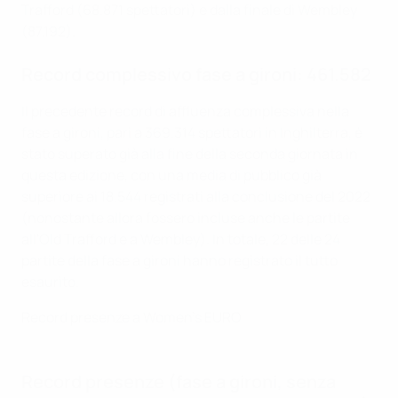
Trafford (68.871 spettatori) e dalla finale di Wembley
(87.192).
Record complessivo fase a gironi: 461.582
Il precedente record di affluenza complessiva nella
fase a gironi, pari a 369.314 spettatori in Inghilterra, è
stato superato già alla fine della seconda giornata in
questa edizione, con una media di pubblico già
superiore ai 18.544 registrati alla conclusione del 2022
(nonostante allora fossero incluse anche le partite
all'Old Trafford e a Wembley). In totale, 22 delle 24
partite della fase a gironi hanno registrato il tutto
esaurito.
Record presenze a Women's EURO
Record presenze (fase a gironi, senza