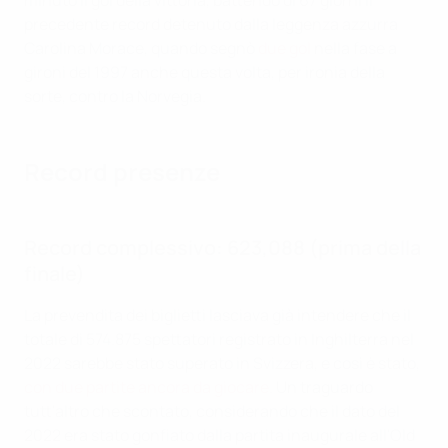
minuto il gol della vittoria, battendo di 67 giorni il
precedente record detenuto dalla leggenza azzurra
Carolina Morace, quando segnò
due gol
nella fase a
gironi del 1997 anche questa volta, per ironia della
sorte, contro la Norvegia.
Record presenze
Record
complessivo:
623,088 (prima della
finale)
La prevendita dei biglietti lasciava già intendere che il
totale di 574.875 spettatori registrato in Inghilterra nel
2022 sarebbe stato superato in Svizzera, e così è stato,
con due partite ancora da giocare
. Un traguardo
tutt'altro che scontato, considerando che il dato del
2022 era stato gonfiato dalla partita inaugurale all'Old