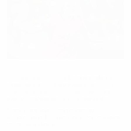
Signe Gaupset è diventata la giocatrice più giovane a segnare
più gol in una partita
UEFA via Getty Images
UEFA Women's EURO 2025
si trovava davanti a un
compito quasi impossibile dopo i
numeri da record
dell'Europeo femminile del 2022 in Inghilterra
dal
punto di vista dei gol e delle presenze negli stadi.
Tuttavia, il torneo in Svizzera sta alzando
ulteriormente l'asticella e sta scrivendo nuovi primati
da battere per il futuro.