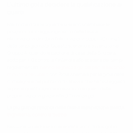
L'ultimo gol a decidere la qualificazione ai
quarti
Mai prima d'ora le squadre si erano scambiate le
posizioni tra il raggiungimento della fase a
eliminazione diretta e l'eliminazione dopo i 90 minuti
della terza giornata. Questo scenario è avvenuto nel
Gruppo A, quando le padrone di casa della Svizzera,
sotto per 1-0 contro la Finlandia allo scadere dei tempi
regolamentari,
hanno segnato il gol del pari al secondo
minuto di recupero
con Riola Xhemaili per la gioia delle
compagne e del pubblico di Ginevra che ha festeggiato
la prima qualificazione in assoluto ai quarti della
propria nazione grazie alla differenza gol.
La più grande rimonta nella fase a eliminazione diretta:
Inghilterra, contro la Svezia
Nessuna squadra era mai andata sotto di due gol in