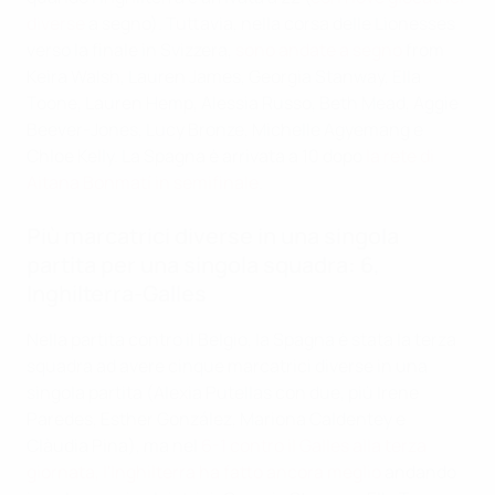
diverse
a segno). Tuttavia, nella corsa delle Lionesses
verso la finale in Svizzera,
sono andate a segno
from
Keira Walsh, Lauren James, Georgia Stanway, Ella
Toone, Lauren Hemp, Alessia Russo, Beth Mead, Aggie
Beever-Jones, Lucy Bronze, Michelle Agyemang e
Chloe Kelly. La Spagna è arrivata a 10 dopo
la rete di
Aitana Bonmatí in semifinale
.
Più marcatrici diverse in una singola
partita per una singola squadra: 6,
Inghilterra-Galles
Nella partita contro il Belgio, la Spagna è stata la terza
squadra ad avere cinque marcatrici diverse in una
singola partita (Alexia Putellas con due, più Irene
Paredes, Esther González, Mariona Caldentey e
Clàudia Pina), ma nel
6-1 contro il Galles alla terza
giornata, l'Inghilterra ha fatto ancora meglio
andando