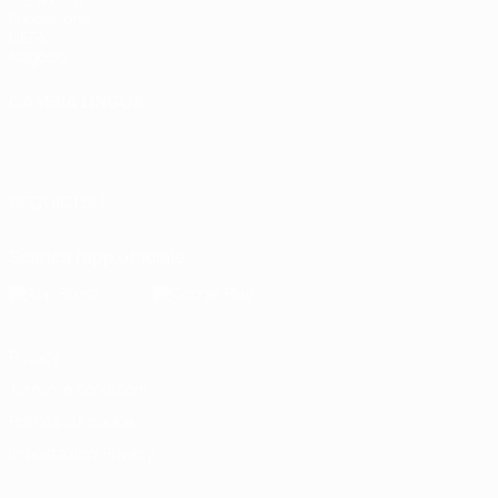
Fondazione
UEFA
Negozio
CAMBIA LINGUA
Italiano
English
Français
Deutsch
Русский
Español
Italiano
Português
SEGUICI SU
Scarica l'app ufficiale
Privacy
Termini e condizioni
Politica sui cookie
Impostazioni Privacy