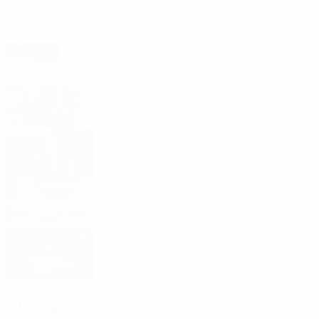
In evidenza
Il rapporto sull'impatto spiega l'eredità
lasciata da UEFA Women's EURO 2025
Guarda il meglio di Women's EURO 2025 su
UEFA.tv
Le migliori marcatrici nel 2025
Albo d'oro 2025
Il 2025 dei reporter UEFA
Ultime notizie