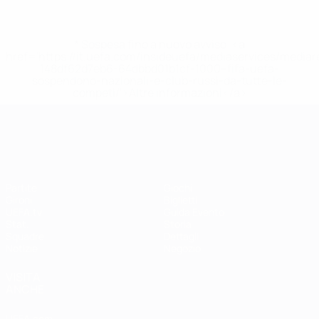
* Sospesa fino a nuovo avviso. <a
href='https://it.uefa.com/insideuefa/mediaservices/media
148df62d7eb6-64dbbd01b1cf-1000--fifa-uefa-
sospendono-nazionali-e-club-russi-da-tutte-le-
competi/'>Altre informazioni</a>
UEFA Women's EURO
Partite
Giochi
Gironi
Biglietti
UEFA.tv
Guida Evento
Stat.
Storia
Squadre
Dettagli
Notizie
Negozio
VISITA
ANCHE
UEFA.com