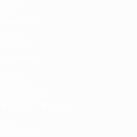
Squadre
Notizie
VISITA ANCHE
UEFA.com
Fondazione UEFA
Negozio
CAMBIA LINGUA
Italiano
English
Français
Deutsch
Русский
Español
Italiano
P
SEGUICI SU
Scarica l'app ufficiale
Privacy
Termini e condizioni