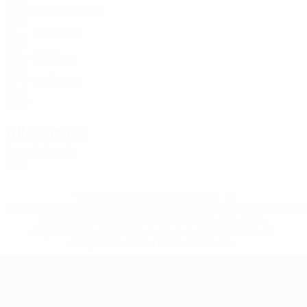
21
5
1
Krajcsovics
18
HUN
21
-
-
Gruber
19
HUN
21
1
-
Babos
20
HUN
22
1
-
Bánáti
23
HUN
21
4
-
Allenatore
Antal Németh
HUN
* Sospesa fino a nuovo avviso. <a
href='https://it.uefa.com/insideuefa/mediaservices/media
148df62d7eb6-64dbbd01b1cf-1000--fifa-uefa-
sospendono-nazionali-e-club-russi-da-tutte-le-
competi/'>Altre informazioni</a>
Campionati Europei UEFA Unde