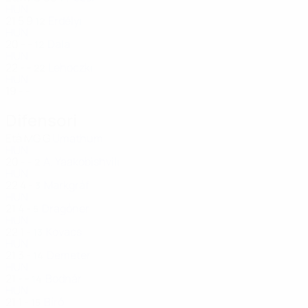
HUN
21
5
9
Erdélyi
12
HUN
20
-
-
Dala
12
HUN
22
-
-
Lehoczki
22
HUN
19
-
-
Difensori
Età
MG
G
Umathum
HUN
20
-
-
A. Yaakobishvili
2
HUN
22
4
-
Markgráf
3
HUN
21
4
-
Dragóner
5
HUN
22
1
-
Kovacs
13
HUN
21
3
-
Demeter
14
HUN
21
-
-
Bodnár
14
HUN
21
1
-
Bíró
15