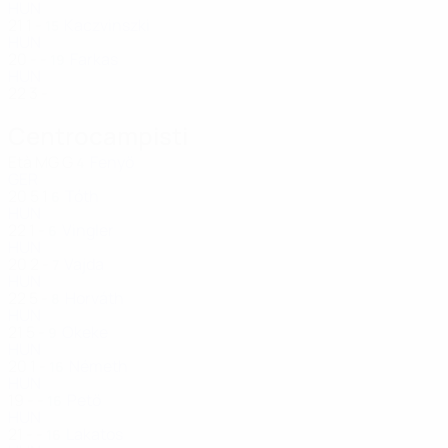
HUN
21
1
-
Kaczvinszki
15
HUN
20
-
-
Farkas
19
HUN
22
3
-
Centrocampisti
Età
MG
G
Fenyő
4
GER
20
5
1
Tóth
6
HUN
22
1
-
Vingler
6
HUN
20
2
-
Vajda
7
HUN
22
5
-
Horváth
8
HUN
21
5
-
Okeke
9
HUN
20
1
-
Németh
16
HUN
19
-
-
Pető
16
HUN
21
-
-
Lakatos
16