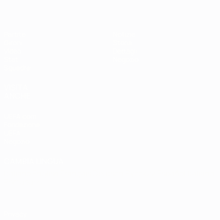
Partite
Notizie
Gironi
Storia
Video
Dettagli
Stat.
Negozio
Squadre
VISITA
ANCHE
UEFA.com
Fondazione
UEFA
Negozio
CAMBIA LINGUA
Italiano
English
Français
Deutsch
Русский
Español
Italiano
Português
Privacy