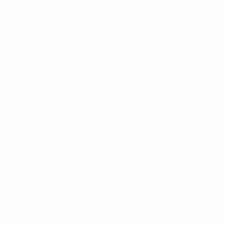
HUN
20
-
-
Tuboly
20
HUN
21
5
2
Átrok
21
HUN
20
2
-
Bakti
23
HUN
21
1
-
Attaccanti
Età
MG
G
Szűcs
8
HUN
21
4
-
Klausz
9
HUN
21
2
-
Vancsa
10
HUN
21
3
1
Jurek
10
HUN
22
2
-
Molnár
11
HUN
22
5
1
Huszár
14
HUN
21
-
-
Dusinszki
16
HUN
21
-
-
Dénes
17
HUN