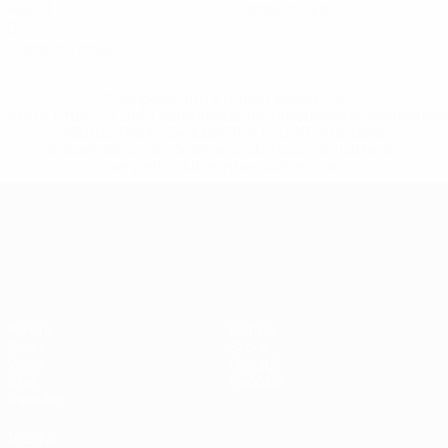
Assist
Cartellini gialli
0
Cartellini rossi
* Sospesa fino a nuovo avviso. <a
href='https://it.uefa.com/insideuefa/mediaservices/media
148df62d7eb6-64dbbd01b1cf-1000--fifa-uefa-
sospendono-nazionali-e-club-russi-da-tutte-le-
competi/'>Altre informazioni</a>
Campionati Europei UEFA Unde
Partite
Notizie
Gironi
Storia
Video
Dettagli
Stat.
Negozio
Squadre
VISITA