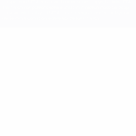
competizioni UEFA, sono marchi registrati e/o copyright della UEFA.
Tali marchi non possono essere utilizzati in nessun modo per scopi
commerciali. L'utilizzo di UEFA.com sta a significare l'accettazione
dei Termini e Condizioni e delle Norme sulla Privacy.