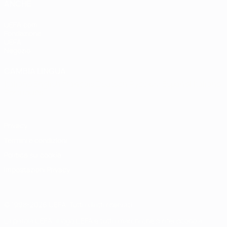
ANCHE
UEFA.com
Fondazione
UEFA
Negozio
CAMBIA LINGUA
Italiano
English
Français
Deutsch
Русский
Español
Italiano
Português
Privacy
Termini e condizioni
Politica sui cookie
Impostazioni Privacy
© 1998-2026 UEFA. Tutti i diritti riservati
La parola UEFA, il logo UEFA e tutti i marchi che si riferiscono a