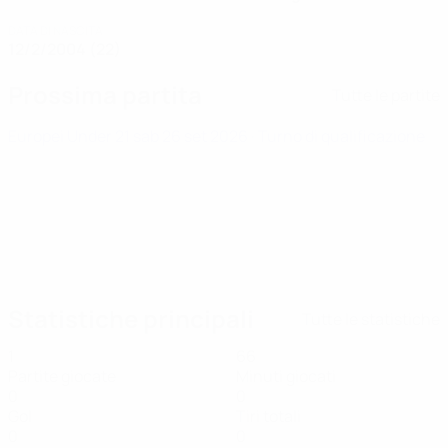
DATA DI NASCITA
12/2/2004 (22)
Prossima partita
Tutte le partite
Europei Under 21
sab 26 set 2026
· Turno di qualificazione
Statistiche principali
Tutte le statistiche
1
66
Partite giocate
Minuti giocati
0
0
Gol
Tiri totali
0
0