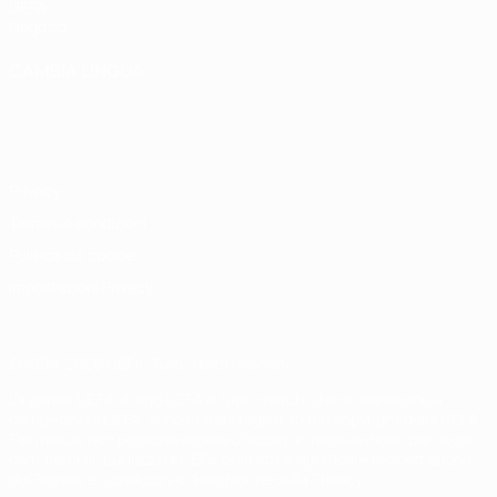
UEFA
Negozio
CAMBIA LINGUA
Italiano
English
Français
Deutsch
Русский
Español
Italiano
Português
Privacy
Termini e condizioni
Politica sui cookie
Impostazioni Privacy
© 1998-2026 UEFA. Tutti i diritti riservati
La parola UEFA, il logo UEFA e tutti i marchi che si riferiscono a
competizioni UEFA, sono marchi registrati e/o copyright della UEFA.
Tali marchi non possono essere utilizzati in nessun modo per scopi
commerciali. L'utilizzo di UEFA.com sta a significare l'accettazione
dei Termini e Condizioni e delle Norme sulla Privacy.