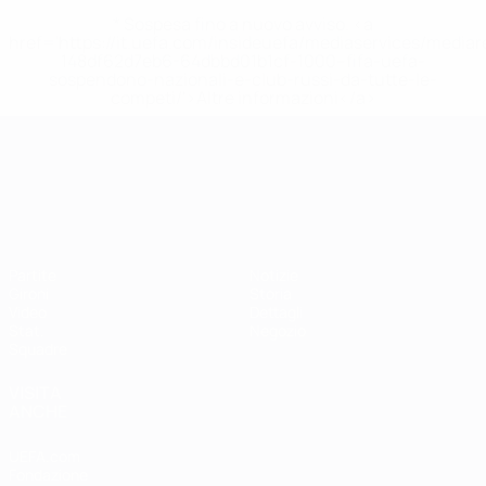
* Sospesa fino a nuovo avviso. <a
href='https://it.uefa.com/insideuefa/mediaservices/media
148df62d7eb6-64dbbd01b1cf-1000--fifa-uefa-
sospendono-nazionali-e-club-russi-da-tutte-le-
competi/'>Altre informazioni</a>
Campionati Europei UEFA Unde
Partite
Notizie
Gironi
Storia
Video
Dettagli
Stat.
Negozio
Squadre
VISITA
ANCHE
UEFA.com
Fondazione