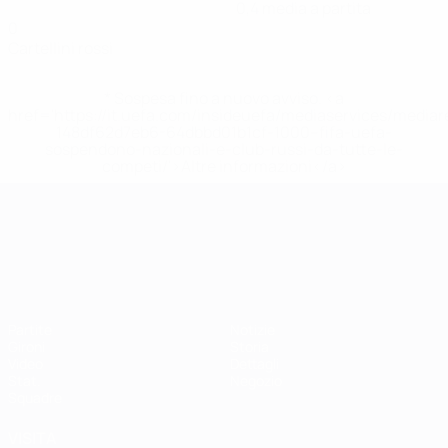
0,4 media a partita
0
Cartellini rossi
* Sospesa fino a nuovo avviso. <a
href='https://it.uefa.com/insideuefa/mediaservices/media
148df62d7eb6-64dbbd01b1cf-1000--fifa-uefa-
sospendono-nazionali-e-club-russi-da-tutte-le-
competi/'>Altre informazioni</a>
Campionati Europei UEFA Unde
Partite
Notizie
Gironi
Storia
Video
Dettagli
Stat.
Negozio
Squadre
VISITA