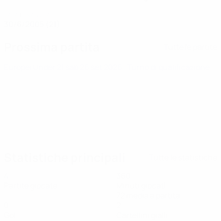
DATA DI NASCITA
30/6/2005 (21)
Prossima partita
Tutte le partite
Europei Under 21
sab 26 set 2026
· Turno di qualificazione
Statistiche principali
Tutte le statistiche
4
360
Partite giocate
Minuti giocati
72 media a partita
0
2
Gol
Cartellini gialli