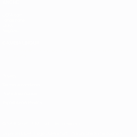
ANCHE
UEFA.com
Fondazione
UEFA
Negozio
CAMBIA LINGUA
Italiano
English
Français
Deutsch
Русский
Español
Italiano
Português
Privacy
Termini e condizioni
Politica sui cookie
Impostazioni Privacy
© 1998-2026 UEFA. Tutti i diritti riservati
La parola UEFA, il logo UEFA e tutti i marchi che si riferiscono a