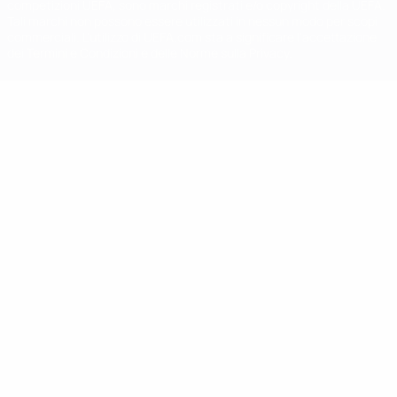
competizioni UEFA, sono marchi registrati e/o copyright della UEFA.
Tali marchi non possono essere utilizzati in nessun modo per scopi
commerciali. L'utilizzo di UEFA.com sta a significare l'accettazione
dei Termini e Condizioni e delle Norme sulla Privacy.