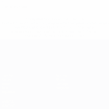
0
Cartellini rossi
* Sospesa fino a nuovo avviso. <a
href='https://it.uefa.com/insideuefa/mediaservices/media
148df62d7eb6-64dbbd01b1cf-1000--fifa-uefa-
sospendono-nazionali-e-club-russi-da-tutte-le-
competi/'>Altre informazioni</a>
Campionati Europei UEFA Unde
Partite
Notizie
Gironi
Storia
Video
Dettagli
Stat.
Negozio
Squadre
VISITA
ANCHE