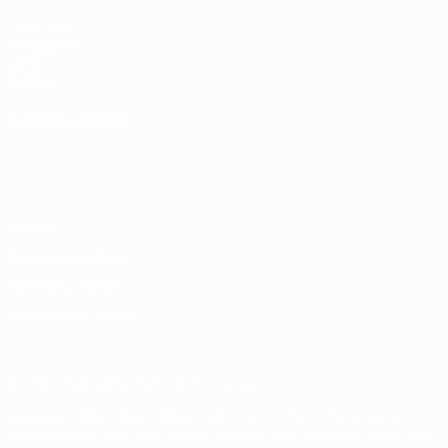
UEFA.com
Fondazione
UEFA
Negozio
CAMBIA LINGUA
Italiano
English
Français
Deutsch
Русский
Español
Italiano
Português
Privacy
Termini e condizioni
Politica sui cookie
Impostazioni Privacy
© 1998-2026 UEFA. Tutti i diritti riservati
La parola UEFA, il logo UEFA e tutti i marchi che si riferiscono a
competizioni UEFA, sono marchi registrati e/o copyright della UEFA.