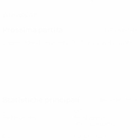
DATA DI NASCITA
24/2/2005 (21)
Prossima partita
Tutte le partite
Europei Under 21
sab 26 set 2026
· Turno di qualificazione
Statistiche principali
Tutte le statistiche
5
450
Partite giocate
Minuti giocati
90 media a partita
0
0
Gol
Cartellini gialli