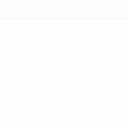
Tali marchi non possono essere utilizzati in nessun modo per scopi
commerciali. L'utilizzo di UEFA.com sta a significare l'accettazione
dei Termini e Condizioni e delle Norme sulla Privacy.