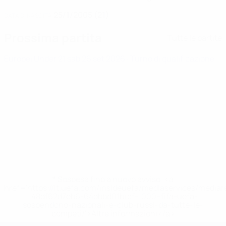
25/1/2005 (21)
DATA DI NASCITA
Prossima partita
Tutte le partite
Europei Under 21
sab 26 set 2026
· Turno di qualificazione
* Sospesa fino a nuovo avviso. <a
href='https://it.uefa.com/insideuefa/mediaservices/media
148df62d7eb6-64dbbd01b1cf-1000--fifa-uefa-
sospendono-nazionali-e-club-russi-da-tutte-le-
competi/'>Altre informazioni</a>