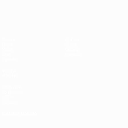
Campionati Europei UEFA Unde
Partite
Notizie
Gironi
Storia
Video
Dettagli
Stat.
Negozio
Squadre
VISITA
ANCHE
UEFA.com
Fondazione
UEFA
Negozio
CAMBIA LINGUA
Italiano
English
Français
Deutsch
Русский
Español
Italiano
Português