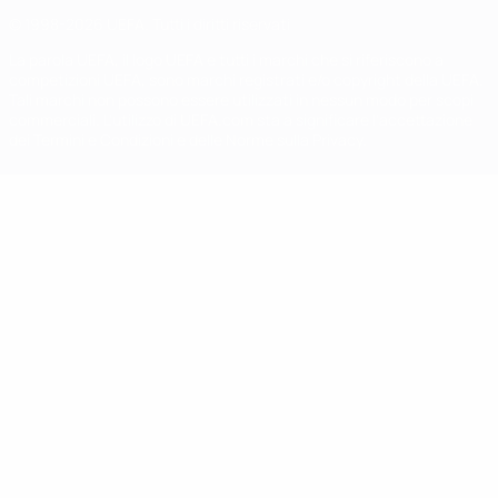
© 1998-2026 UEFA. Tutti i diritti riservati
La parola UEFA, il logo UEFA e tutti i marchi che si riferiscono a
competizioni UEFA, sono marchi registrati e/o copyright della UEFA.
Tali marchi non possono essere utilizzati in nessun modo per scopi
commerciali. L'utilizzo di UEFA.com sta a significare l'accettazione
dei Termini e Condizioni e delle Norme sulla Privacy.