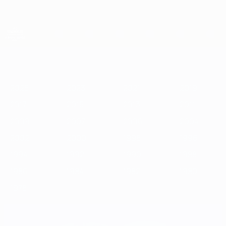
Passa
al
contenuto
principale
Campionati Europei UEFA Under 21
2025
2023
2021
2019
2017
2015
2013
2011
2009
2
2025
2023
2021
2019
2017
2015
2013
2011
2009
2007
2006
2004
2002
2000
1998
1996
1994
1992
1990
1988
1986
1984
1982
1980
1978