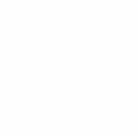
Sommario
32
Partite giocate
8
51
Squadre nel torneo
Incluso fase di
finale
qualificazione
Gol
34
Gol totali