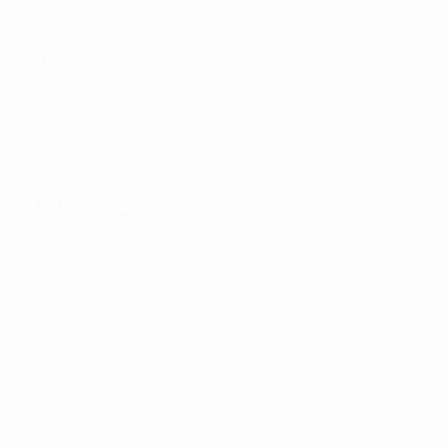
Squadre
VISITA
ANCHE
UEFA.com
Fondazione
UEFA
Negozio
CAMBIA LINGUA
Italiano
English
Français
Deutsch
Русский
Español
Italiano
Português
Privacy
Termini e condizioni
Politica sui cookie
Impostazioni Privacy