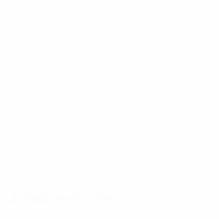
La stagione in cifre
Principali
Capocannonieri
Più