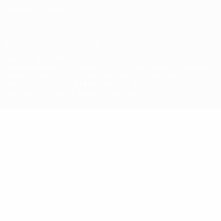
Impostazioni Privacy
© 1998-2026 UEFA. Tutti i diritti riservati
La parola UEFA, il logo UEFA e tutti i marchi che si riferiscono a
competizioni UEFA, sono marchi registrati e/o copyright della UEFA.
Tali marchi non possono essere utilizzati in nessun modo per scopi
commerciali. L'utilizzo di UEFA.com sta a significare l'accettazione
dei Termini e Condizioni e delle Norme sulla Privacy.