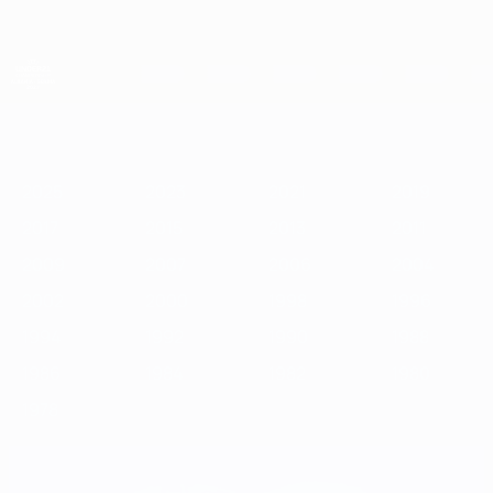
Passa
al
contenuto
principale
Campionati Europei UEFA Under 21
2025
2023
2021
2019
2017
2015
2013
2011
2009
2
2025
2023
2021
2019
2017
2015
2013
2011
2009
2007
2006
2004
2002
2000
1998
1996
1994
1992
1990
1988
1986
1984
1982
1980
1978