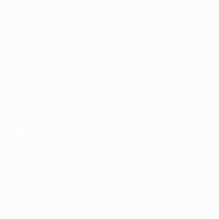
Partite
Notizie
Gironi
Storia
Video
Dettagli
Stat.
Negozio
Squadre
VISITA
ANCHE
UEFA.com
Fondazione
UEFA
Negozio
CAMBIA LINGUA
Italiano
English
Français
Deutsch
Русский
Español
Italiano
Português
Privacy
Termini e condizioni
Politica sui cookie