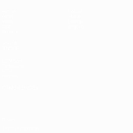
Partite
Notizie
Gironi
Storia
Video
Dettagli
Stat.
Negozio
Squadre
VISITA
ANCHE
UEFA.com
Fondazione
UEFA
Negozio
CAMBIA LINGUA
Italiano
English
Français
Deutsch
Русский
Español
Italiano
Português
Privacy
Termini e condizioni