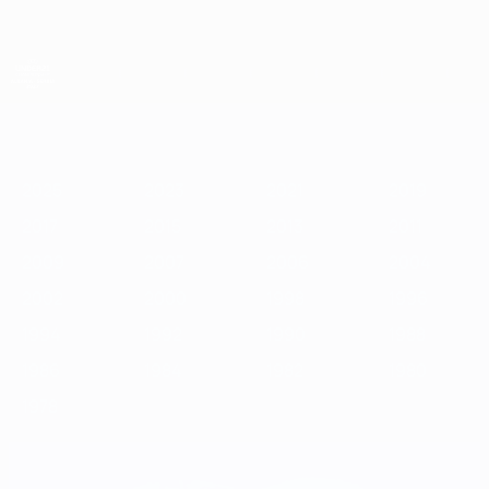
Passa
al
contenuto
principale
Campionati Europei UEFA Under 21
2025
2023
2021
2019
2017
2015
2013
2011
2009
2
2025
2023
2021
2019
2017
2015
2013
2011
2009
2007
2006
2004
2002
2000
1998
1996
1994
1992
1990
1988
1986
1984
1982
1980
1978