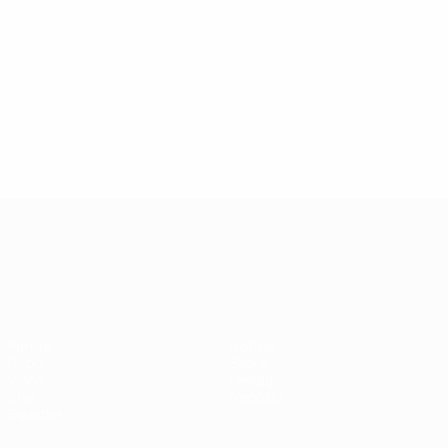
Campionati Europei UEFA Unde
Partite
Notizie
Gironi
Storia
Video
Dettagli
Stat.
Negozio
Squadre