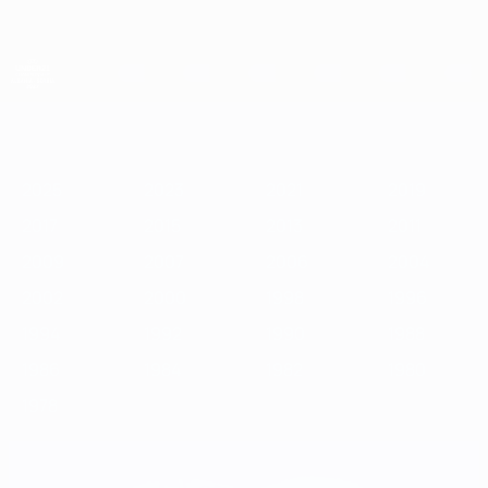
Passa
al
contenuto
principale
Campionati Europei UEFA Under 21
2025
2023
2021
2019
2017
2015
2013
2011
2009
2
2025
2023
2021
2019
2017
2015
2013
2011
2009
2007
2006
2004
2002
2000
1998
1996
1994
1992
1990
1988
1986
1984
1982
1980
1978