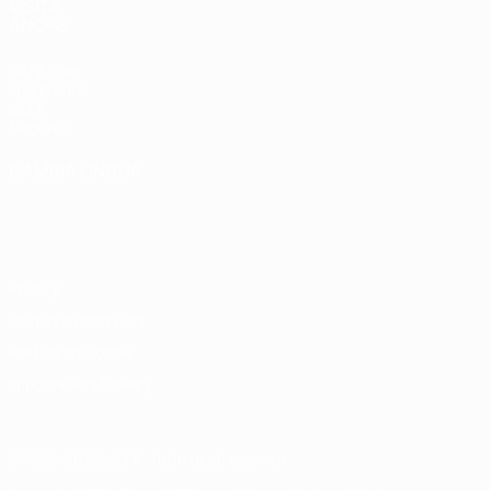
VISITA
ANCHE
UEFA.com
Fondazione
UEFA
Negozio
CAMBIA LINGUA
Italiano
English
Français
Deutsch
Русский
Español
Italiano
Português
Privacy
Termini e condizioni
Politica sui cookie
Impostazioni Privacy
© 1998-2026 UEFA. Tutti i diritti riservati