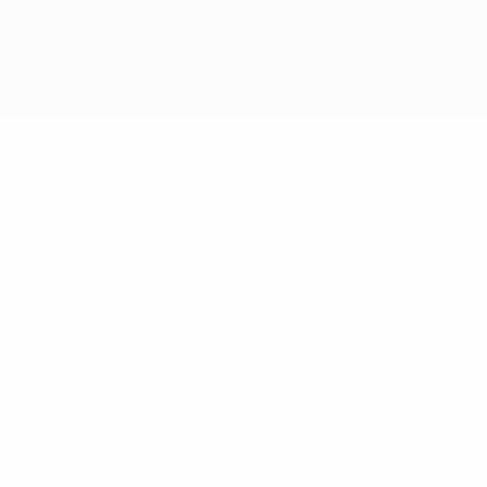
La parola UEFA, il logo UEFA e tutti i marchi che si riferiscono a
competizioni UEFA, sono marchi registrati e/o copyright della UEFA.
Tali marchi non possono essere utilizzati in nessun modo per scopi
commerciali. L'utilizzo di UEFA.com sta a significare l'accettazione
dei Termini e Condizioni e delle Norme sulla Privacy.