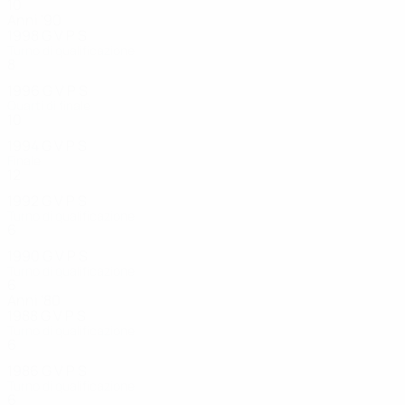
10
6
2
2
Anni '90
1998
G
V
P
S
Turno di qualificazione
8
4
2
2
1996
G
V
P
S
Quarti di finale
10
7
2
1
1994
G
V
P
S
Finale
12
8
2
2
1992
G
V
P
S
Turno di qualificazione
6
4
2
0
1990
G
V
P
S
Turno di qualificazione
6
2
2
2
Anni '80
1988
G
V
P
S
Turno di qualificazione
6
2
0
4
1986
G
V
P
S
Turno di qualificazione
6
1
1
4