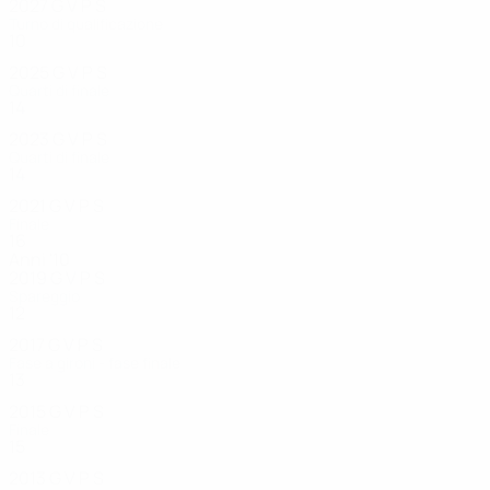
2027
G
V
P
S
Turno di qualificazione
10
6
1
0
2025
G
V
P
S
Quarti di finale
14
11
1
2
2023
G
V
P
S
Quarti di finale
14
10
2
2
2021
G
V
P
S
Finale
16
14
0
2
Anni '10
2019
G
V
P
S
Spareggio
12
8
1
3
2017
G
V
P
S
Fase a gironi - fase finale
13
10
2
1
2015
G
V
P
S
Finale
15
12
3
0
2013
G
V
P
S