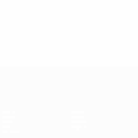
1984
G
V
P
S
Turno di qualificazione
6
1
2
3
1980
G
V
P
S
Turno di qualificazione
6
0
2
3
Anni '70
1978
G
V
P
S
Turno di qualificazione
4
3
0
1
Campionati Europei UEFA Unde
Partite
Notizie
Gironi
Storia
Video
Dettagli
Stat.
Negozio
Squadre