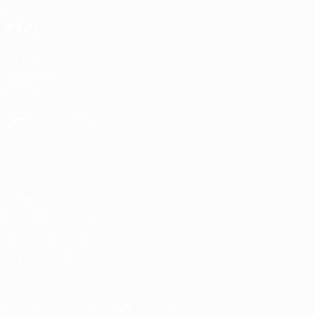
VISITA
ANCHE
UEFA.com
Fondazione
UEFA
Negozio
CAMBIA LINGUA
Italiano
English
Français
Deutsch
Русский
Español
Italiano
Português
Privacy
Termini e condizioni
Politica sui cookie
Impostazioni Privacy
© 1998-2026 UEFA. Tutti i diritti riservati