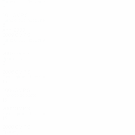
Turno di qualificazione
8
4
3
1
2011
G
V
P
S
Turno di qualificazione
8
4
1
3
Anni 2000
2009
G
V
P
S
Turno di qualificazione
8
4
2
2
2007
G
V
P
S
Spareggio
8
4
1
3
2006
G
V
P
S
Fase a gironi - fase finale
15
12
1
2
2004
G
V
P
S
Finale terzo posto
15
8
2
5
2002
G
V
P
S
Fase a gironi - fase finale
13
8
2
3
2000
G
V
P
S
Spareggio