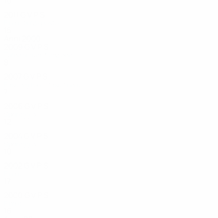
10
6
3
1
2011
G
V
P
S
Finale terzo posto
15
11
1
3
Anni 2000
2009
G
V
P
S
Turno di qualificazione
8
4
2
2
2007
G
V
P
S
Fase a gironi - fase finale
7
3
2
2
2006
G
V
P
S
Spareggio
12
6
3
3
2004
G
V
P
S
Spareggio
10
7
1
2
2002
G
V
P
S
Finale
17
11
4
2
2000
G
V
P
S
Finale
16
11
2
3