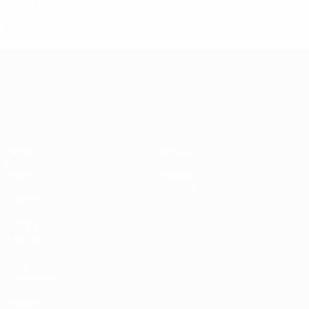
1978
G
V
P
S
Quarti di finale
6
3
1
2
Campionati Europei UEFA Unde
Partite
Notizie
Gironi
Storia
Video
Dettagli
Stat.
Negozio
Squadre
VISITA
ANCHE
UEFA.com
Fondazione
UEFA
Negozio