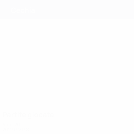
Cechia
Migliori
marcatori
11
10
9
8
15
Schick
Sejk
Fila
Dočkal
Pekhart
12
Chramosta
Più
presenze
29
27
23
22
20
27
Polák
Sejk
Kobylík
Daněk
Dočkal
Karabec
Partite giocate
Anni '20
2027
G
V
P
S