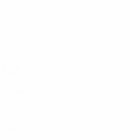
Turno di qualificazione
10
4
2
1
2025
G
V
P
S
Fase a gironi
13
6
3
4
2023
G
V
P
S
Fase a gironi
15
9
2
4
2021
G
V
P
S
Fase a gironi
13
6
5
2
Anni '10
2019
G
V
P
S
Turno di qualificazione
10
5
1
4
2017
G
V
P
S
Fase a gironi - fase finale
13
8
2
3
2015
G
V
P
S
Fase a gironi - fase finale
3
1
1
1
2013
G
V
P
S
Spareggio