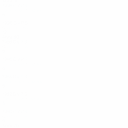
Anni '90
1998
G
V
P
S
Turno di qualificazione
8
3
0
5
1996
G
V
P
S
Quarti di finale
12
7
2
3
Anni '80
1988
G
V
P
S
Quarti di finale
8
3
4
1
1986
G
V
P
S
Turno di qualificazione
6
2
1
3
1984
G
V
P
S
Turno di qualificazione
6
4
1
1
1982
G
V
P
S
Turno di qualificazione
4
1
2
1
1980
G
V
P
S
Quarti di finale
6
3
1
2
Anni '70