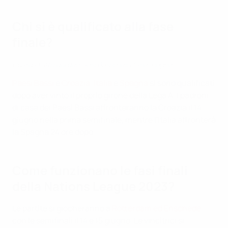
Chi si è qualificato alla fase
finale?
Guarda tutti i gol dei Paesi Bassi nella fase a leghe
Paesi Bassi
e
Croazia
,
Italia
e
Spagna
si sono qualificati
dopo aver vinto il proprio girone della Lega A. I padroni
di casa dei Paesi Bassi affronteranno la Croazia il 14
giugno nella prima semifinale, mentre l'Italia affronterà
la Spagna 24 ore dopo.
Come funzionano le fasi finali
della Nations League 2023?
Le partite si giocheranno a
Rotterdam ed Enschede
,
con le semifinali il 14 e 15 giugno. Le vincitrici si