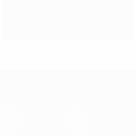
Albo d'Oro UEFA Nations League
UEFA Nations League
Partite
Notizie
Sorteggi
Storia
Gironi
Dettagli
UEFA.tv
Negozio