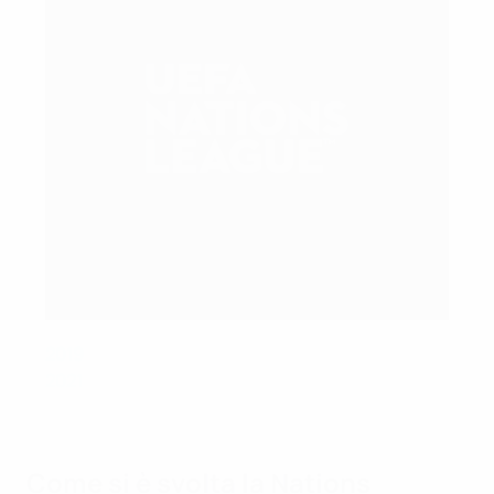
UEFA via Getty Images
2019
: Portogallo - Paesi Bassi 1-0 (Oporto)
2021
: Francia - Spagna 2-1 (Milano)
Come si è svolta la Nations