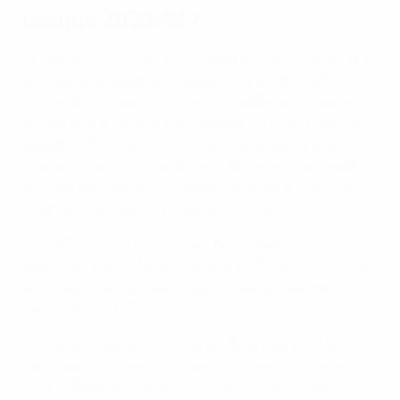
League 2022/23?
Le Leghe A, B e C hanno 16 squadre, che il 16 dicembre
sono state sorteggiate in quattro gironi da quattro. Le
altre sette, in Lega D, sono state suddivise in due gironi,
uno da quattro e uno da tre squadre. In tutti i casi, le
squadre affrontano tutte le avversarie del girone in
casa e in trasferta a giugno e settembre 2022. Quattro
delle sei giornate si sono disputate a giugno perché in
inverno si giocherà la Coppa del Mondo FIFA 2022.
Le quattro vincitrici dei gironi della Lega A si
qualificano per le finals a giugno 2023. Le vincitrici dei
gironi delle altre tre leghe saranno promosse per
l'edizione 2024/25.
Le quarte classificate nei gironi delle Leghe A e B
retrocedono. Le quarte classificate nei gironi della
Lega C disputano i play-out a marzo 2024: le due