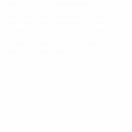
League 2022/23 come
da regolamento
.
Dodici squadre verranno selezionate in base alle loro
performance nella Nations League 2022/23 -
nominalmente i vincitori dei gironi delle Leghe A, B e C
ma se si sono già qualificate saranno rimpiazzate dalla
squadra successiva meglio classificata della propria
lega. Se non ci sono abbastanza squadre non
qualificate nella stessa lega, si passa alla lega
successiva, finendo con la Lega D.
*La Russia non ha partecipato al Gruppo 2 della Lega B
e si è classificata automaticamente quarta nel girone.
© 1998-2026 UEFA. All rights reserved.
Ultimo aggiornamento: giovedì 16 marzo 2023