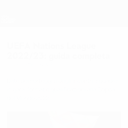
Passa
al
contenuto
Nations League &amp; Women's EURO
Scarica
principale
Risultati e statistiche live
UEFA Nations League
UEFA Nations League
2022/23: guida completa
giovedì 16 marzo 2023
Date dei sorteggi e degli incontri, squadre
in gara, format e qualificazioni alla Coppa
del Mondo 2022.