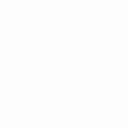
squadre sconfitte retrocedono in Lega D.
Chi ha affrontato chi nella Nations
League 2022/23?
Guarda tutti i gol dell'Italia nella fase a leghe
Lega A
Gruppo A1
: Francia, Danimarca, Croazia, Austria
Gruppo A2
: Spagna, Portogallo, Svizzera, Cechia
Gruppo A3
: Italia, Germania, Inghilterra, Ungheria
Gruppo A4
: Belgio, Olanda, Polonia, Galles
Lega B
Gruppo B1
: Ucraina, Scozia, Repubblica d'Irlanda,
Armenia