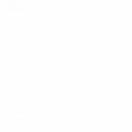
Gruppo B2
: Islanda, Russia*, Israele, Albania
Gruppo B3
: Bosnia-Erzegovina, Finlandia, Romania,
Montenegro
Gruppo B4
: Svezia, Norvegia, Serbia, Slovenia
Lega C
Gruppo C1
: Turchia, Lussemburgo, Lituania, Isole Faroe
Gruppo C2
: Irlanda del Nord, Grecia, Kosovo, Cipro
Gruppo C3
: Slovacchia, Bielorussia, Azerbaijan,
Kazakistan
Gruppo C4
: Bulgaria, Macedonia del Nord, Georgia,
Gibilterra
Lega D
Gruppo D1
: Liechtenstein, Moldavia, Andorra, Lettonia
Gruppo D2
: Malta, Estonia, San Marino
Guarda tutti i gol della Croazia nella fase a leghe