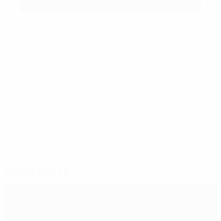
AFP via Getty Images
2021
: France, Spain, Italy, Belgium (Milan, Turin)
2019
: Portugal, Netherlands, England, Switzerland
(Porto, Guimaraes)
© 1998-2026 UEFA. All rights reserved.
Ultimo aggiornamento: lunedì 12 giugno 2023
Scelti per te