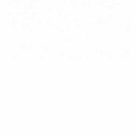
The Netherlands finished runners-up at the inaugural UEFA
Nations League finals
Anadolu Agency via Getty Images
The Netherlands will stage the 2022/23 UEFA Nations
League finals.
Rotterdam's Feijenoord Stadion and the FC Twente
Stadion in Enschede will host two matches apiece:
Semi-finals