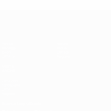
UEFA Nations League
Partite
Notizie
Sorteggi
Storia
Gironi
Dettagli
UEFA.tv
Negozio
VISITA
ANCHE
UEFA.com
Fondazione
UEFA
Negozio
Scarica l'app ufficiale