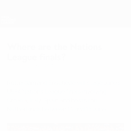
Passa
al
contenuto
Nations League &amp; Women's EURO
Scarica
principale
Risultati e statistiche live
UEFA Nations League
Where are the Nations
League finals?
lunedì 12 giugno 2023
Rotterdam and Enschede will stage June's
UEFA Nations League finals involving
Croatia, Italy, Spain and hosts the
Netherlands between 14 and 18 June.