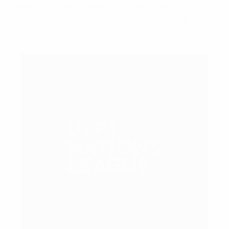
applications can no longer be submitted. More
information, including FAQs, can be found
here
.
Previous Nations League final tournaments