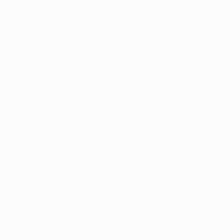
Scarica
4
2012/13
2011/12
2010/11
2009/10
2008/09
2007/08
2006/0
2022/23
2018/19
2014/15
2010/11
2006/07
2002/03
1998/99
1994/95
1990/91