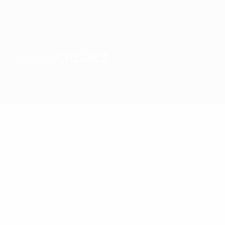
Chelsea
VINCITORE
Sommario
Partite
Gironi
Statistiche
Club
Il meglio della stagione