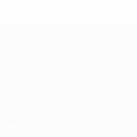
UEFA Europa League
Partite
UEFA.tv
Sorteggi
Giochi
Stat.
VISITA ANCHE
UEFA.com
Fondazione UEFA
CAMBIA LINGUA
Italiano
English
Français
Deutsch
Русский
Español
Italia