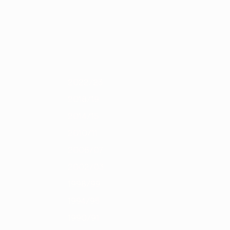
Scarica
4
2012/13
2011/12
2010/11
2009/10
2008/09
2007/08
2006/0
2022/23
2018/19
2014/15
2010/11
2006/07
2002/03
1998/99
1994/95
1990/91