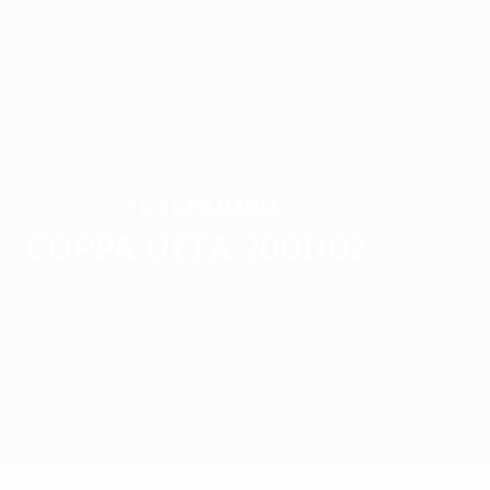
1989/90
1988/89
1985/86
1984/85
1981/82
1980/81
1977/78
1976/77
1973/74
1972/73
Feyenoord
VINCITORE
Coppa UEFA 2001/02
Sommario
Partite
Gironi
Statistiche
Club