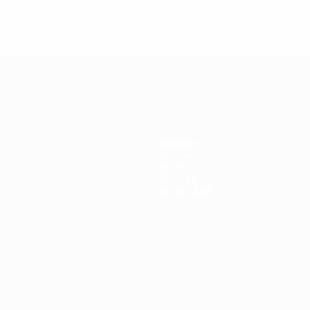
Squadre
Notizie
Storia
Dettagli
Store (club)
no
Português