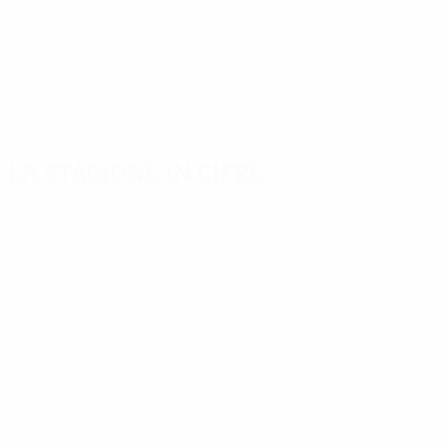
La stagione in cifre
Principali statistiche stagionali
Capoca
Gol
Van Hooijd
553
8
Partite giocate
Kallon
408
6
Nuñez
6