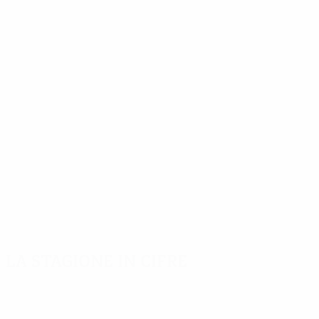
La stagione in cifre
Principali
Capocannonieri
Più
statistiche
presenze
K. Allofs