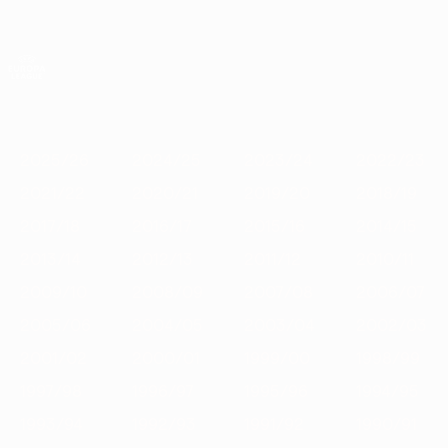
Passa
al
contenuto
UEFA Europa League Ufficiale
Scarica
principale
Risultati e statistiche live
UEFA Europa League
In
2025/26
2024/25
2023/24
2022/23
2021/22
2020
vetrina
2025/26
2024/25
2023/24
2022/23
2021/22
2020/21
2019/20
2018/19
2017/18
2016/17
2015/16
2014/15
2013/14
2012/13
2011/12
2010/11
2009/10
2008/09
2007/08
2006/07
2005/06
2004/05
2003/04
2002/03
2001/02
2000/01
1999/00
1998/99
1997/98
1996/97
1995/96
1994/95
1993/94
1992/93
1991/92
1990/91