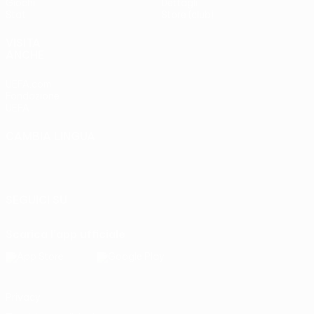
Giochi
Dettagli
Stat.
Store (club)
VISITA
ANCHE
UEFA.com
Fondazione
UEFA
CAMBIA LINGUA
Italiano
English
Français
Deutsch
Русский
Español
Italiano
Português
SEGUICI SU
Scarica l'app ufficiale
Privacy