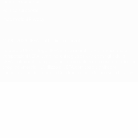
Termini e condizioni
Politica sui cookie
Impostazioni Privacy
© 1998-2026 UEFA. Tutti i diritti riservati
La parola UEFA, il logo UEFA e tutti i marchi che si riferiscono a
competizioni UEFA, sono marchi registrati e/o copyright della
UEFA. Tali marchi non possono essere utilizzati in nessun modo per
scopi commerciali. L'utilizzo di UEFA.com sta a significare
l'accettazione dei Termini e Condizioni e delle Norme sulla Privacy.