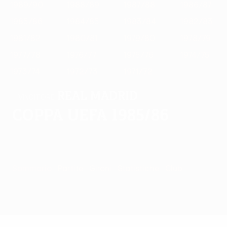
1989/90
1988/89
1987/88
1986/87
1985/86
1984/85
1983/84
1982/83
1981/82
1980/81
1979/80
1978/79
1977/78
1976/77
1975/76
1974/75
1973/74
1972/73
1971/72
Real Madrid
VINCITORE
Coppa UEFA 1985/86
Sommario
Partite
Gironi
Statistiche
Club