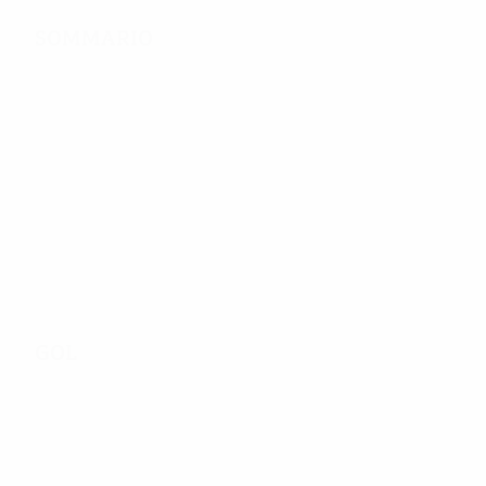
Sommario
250
Partite giocate
64
104
Squadre nel torneo
Incluso fase di
finale
qualificazione
Gol
363
Gol totali