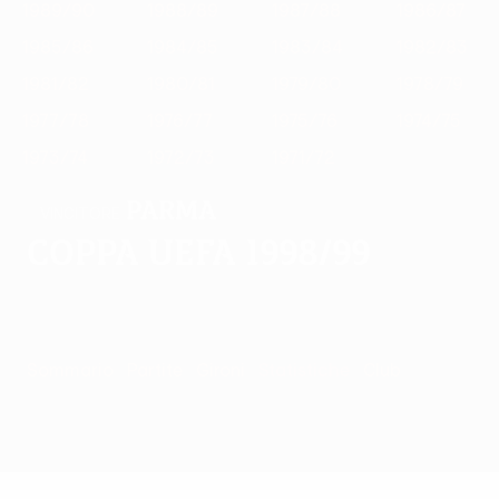
1989/90
1988/89
1987/88
1986/87
1985/86
1984/85
1983/84
1982/83
1981/82
1980/81
1979/80
1978/79
1977/78
1976/77
1975/76
1974/75
1973/74
1972/73
1971/72
Parma
VINCITORE
Coppa UEFA 1998/99
Sommario
Partite
Gironi
Statistiche
Club