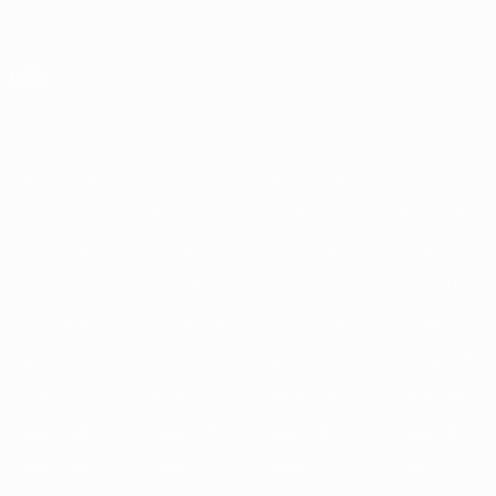
Passa
al
contenuto
UEFA Europa League Ufficiale
Scarica
principale
Risultati e statistiche live
UEFA Europa League
In
2025/26
2024/25
2023/24
2022/23
2021/22
2020
vetrina
2025/26
2024/25
2023/24
2022/23
2021/22
2020/21
2019/20
2018/19
2017/18
2016/17
2015/16
2014/15
2013/14
2012/13
2011/12
2010/11
2009/10
2008/09
2007/08
2006/07
2005/06
2004/05
2003/04
2002/03
2001/02
2000/01
1999/00
1998/99
1997/98
1996/97
1995/96
1994/95
1993/94
1992/93
1991/92
1990/91