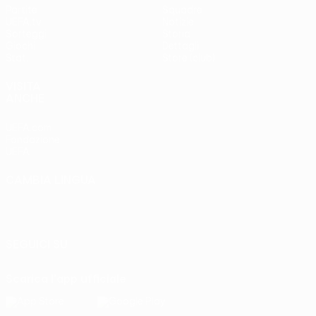
Partite
Squadre
UEFA.tv
Notizie
Sorteggi
Storia
Giochi
Dettagli
Stat.
Store (club)
VISITA
ANCHE
UEFA.com
Fondazione
UEFA
CAMBIA LINGUA
Italiano
English
Français
Deutsch
Русский
Español
Italiano
Português
SEGUICI SU
Scarica l'app ufficiale