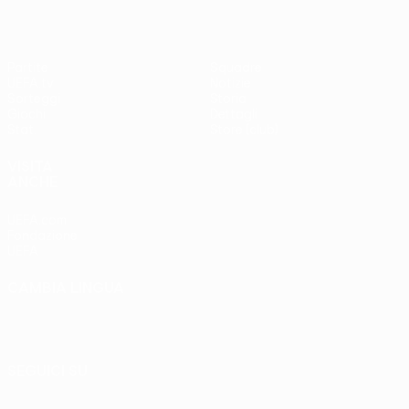
Partite
Squadre
UEFA.tv
Notizie
Sorteggi
Storia
Giochi
Dettagli
Stat.
Store (club)
VISITA
ANCHE
UEFA.com
Fondazione
UEFA
CAMBIA LINGUA
Italiano
English
Français
Deutsch
Русский
Español
Italiano
Português
SEGUICI SU