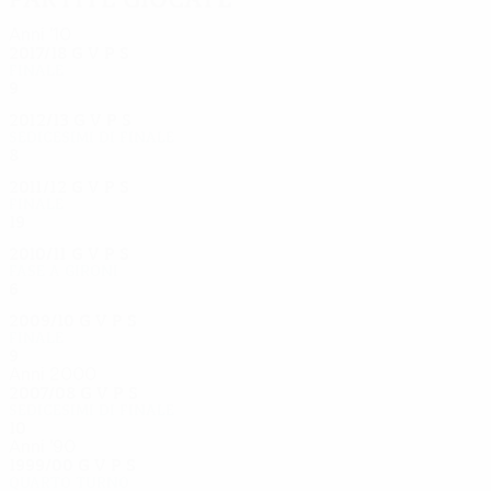
Anni '10
2017/18
G
V
P
S
Finale
9
7
1
1
2012/13
G
V
P
S
Sedicesimi di finale
8
5
0
3
2011/12
G
V
P
S
Finale
19
17
1
1
2010/11
G
V
P
S
Fase a gironi
6
2
2
2
2009/10
G
V
P
S
Finale
9
3
5
1
Anni 2000
2007/08
G
V
P
S
Sedicesimi di finale
10
7
2
1
Anni '90
1999/00
G
V
P
S
Quarto turno