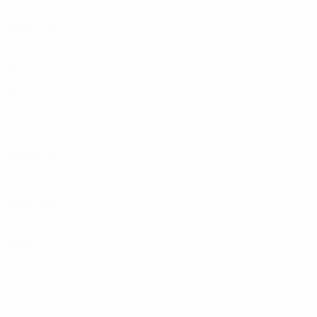
8
5
1
2
1998/99
G
V
P
S
Semifinali
10
7
0
3
1997/98
G
V
P
S
Semifinali
10
5
3
2
1993/94
G
V
P
S
Secondo turno
4
2
0
2
1990/91
G
V
P
S
Primo turno
2
1
0
1
Anni '80
1989/90
G
V
P
S
Primo turno
2
1
1
0
1988/89
G
V
P
S
Primo turno
2
1
0
1
1986/87
G
V
P
S
Secondo turno
4
2
0
2