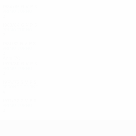
1984/85
G
V
P
S
Primo turno
2
0
0
2
1983/84
G
V
P
S
Primo turno
2
1
0
1
1981/82
G
V
P
S
Primo turno
2
1
0
1
Anni '70
1979/80
G
V
P
S
Primo turno
2
0
0
2
1974/75
G
V
P
S
Secondo turno
4
1
2
1
1971/72
G
V
P
S
Primo turno
2
1
0
1
UEFA Europa League