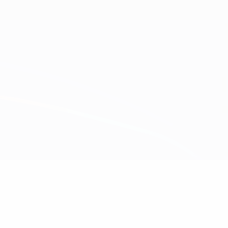
Scarica