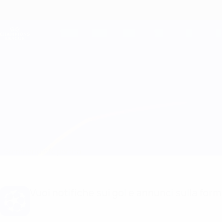
Passa
al
contenuto
Champions League Ufficiale
principale
Risultati e Fantasy live
UEFA Champions League
B. Dortmund vs Real Madrid
Sommario
Info partita
Vuoi notifiche sui gol e annunci sulla for