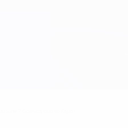
mazione? Scarica subito l'app!