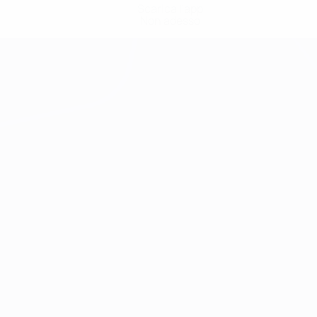
Scarica l'app
Non adesso