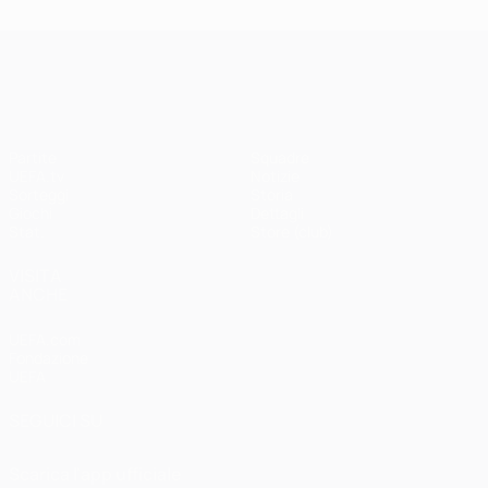
UEFA Champions League
Partite
Squadre
UEFA.tv
Notizie
Sorteggi
Storia
Giochi
Dettagli
Stat.
Store (club)
VISITA
ANCHE
UEFA.com
Fondazione
UEFA
SEGUICI SU
Scarica l'app ufficiale