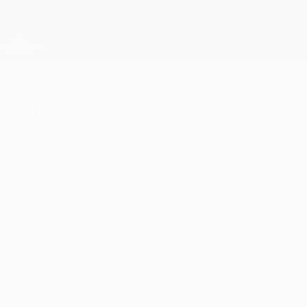
Passa
al
contenuto
Champions League Ufficiale
Scarica
principale
Risultati e Fantasy live
UEFA Champions League
cosa
mercoledì 24 aprile 2013
Cosa deve fare il Borussia Dortmund per
tornare in vantaggio?
© 1998-2026 UEFA. All rights reserved.
Ultimo aggiornamento: mercoledì 24 aprile 2013