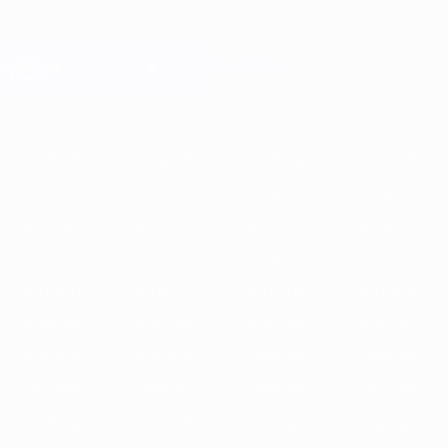
Passa
al
contenuto
Champions League Ufficiale
Scarica
principale
Risultati e Fantasy live
UEFA Champions League
In
2025/26
2024/25
2023/24
2022/23
2021/22
2020/21
201
vetrina
2025/26
2024/25
2023/24
2022/23
2021/22
2020/21
2019/20
2018/19
2017/18
2016/17
2015/16
2014/15
2013/14
2012/13
2011/12
2010/11
2009/10
2008/09
2007/08
2006/07
2005/06
2004/05
2003/04
2002/03
2001/02
2000/01
1999/00
1998/99
1997/98
1996/97
1995/96
1994/95
1993/94
1992/93
1991/92
1990/91