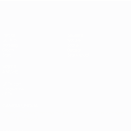
UEFA Champions League
Partite
Squadre
UEFA.tv
Notizie
Sorteggi
Storia
Giochi
Dettagli
Stat.
Store (club)
VISITA
ANCHE
UEFA.com
Fondazione
UEFA
CAMBIA LINGUA
Italiano
English
Français
Deutsch
Русский
Español
Italiano
Português
العربية