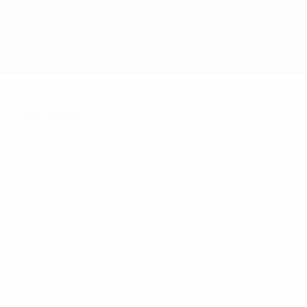
Sommario
Partite
Gironi
Statistiche
Club
Sommario
122
Partite giocate
31
33
Squadre nel torneo
Incluso fase di
finale
qualificazione