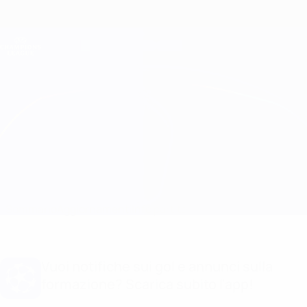
Passa
al
contenuto
Champions League Ufficiale
Scarica
principale
Risultati e Fantasy live
UEFA Champions League
Benfica vs Real Madrid
Sommario
Aggiornamenti
Info partita
Vuoi notifiche sui gol e annunci sulla
formazione? Scarica subito l'app!