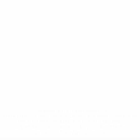
* Sospesa fino a nuovo avviso. <a
href='https://it.uefa.com/insideuefa/mediaservices/media
148df62d7eb6-64dbbd01b1cf-1000--fifa-uefa-
sospendono-nazionali-e-club-russi-da-tutte-le-
competi/'>Altre informazioni</a>