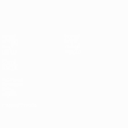
UEFA Nations League
Partite
Notizie
Sorteggi
Storia
Gironi
Dettagli
UEFA.tv
Negozio
VISITA
ANCHE
UEFA.com
Fondazione
UEFA
Negozio
CAMBIA LINGUA
Italiano
English
Français
Deutsch
Русский
Español
Italiano
Português