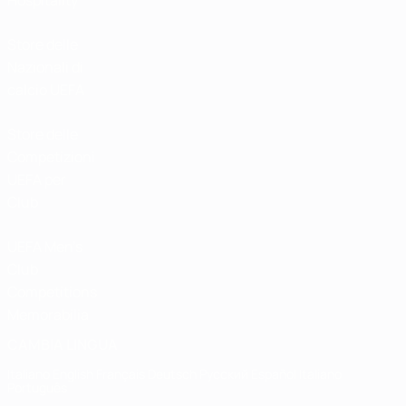
Hospitality
Store delle
Nazionali di
calcio UEFA
Store delle
Competizioni
UEFA per
Club
UEFA Men's
Club
Competitions
Memorabilia
CAMBIA LINGUA
Italiano
English
Français
Deutsch
Русский
Español
Italiano
Português