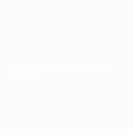
1989/90
1988/89
1987/88
1986/87
1985/86
1984/85
1983/84
1982/83
1981/82
1980/81
1979/80
1978/79
1977/78
1976/77
1975/76
1974/75
1973/74
1972/73
1971/72
Atleti
VINCITORE
UEFA Europa League
2017/18
Sommario
Partite
Gironi
Statistiche
Club
Partite - 