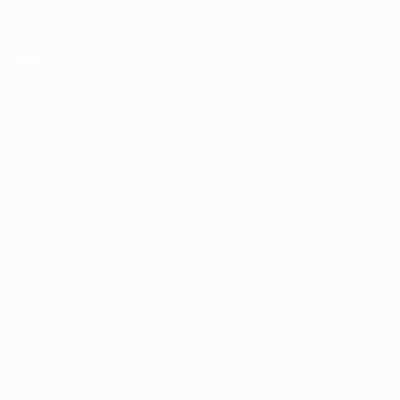
Passa
al
contenuto
UEFA Europa League Ufficiale
Scarica
principale
Risultati e statistiche live
UEFA Europa League
In
2025/26
2024/25
2023/24
2022/23
2021/22
2020
vetrina
2025/26
2024/25
2023/24
2022/23
2021/22
2020/21
2019/20
2018/19
2017/18
2016/17
2015/16
2014/15
2013/14
2012/13
2011/12
2010/11
2009/10
2008/09
2007/08
2006/07
2005/06
2004/05
2003/04
2002/03
2001/02
2000/01
1999/00
1998/99
1997/98
1996/97
1995/96
1994/95
1993/94
1992/93
1991/92
1990/91