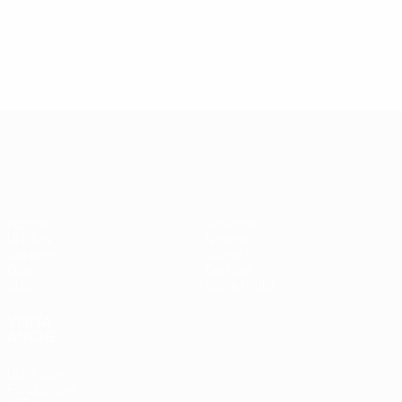
UEFA Europa League
Partite
Squadre
UEFA.tv
Notizie
Sorteggi
Storia
Giochi
Dettagli
Stat.
Store (club)
VISITA
ANCHE
UEFA.com
Fondazione