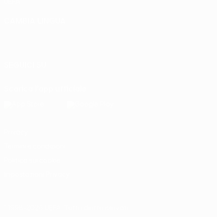
UEFA
CAMBIA LINGUA
Italiano
English
Français
Deutsch
Русский
Español
Italiano
Português
SEGUICI SU
Scarica l'app ufficiale
Privacy
Termini e condizioni
Politica sui cookie
Impostazioni Privacy
© 1998-2026 UEFA. Tutti i diritti riservati