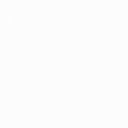
Passa
al
contenuto
UEFA Europa League Ufficiale
Scarica
principale
Risultati e statistiche live
UEFA Europa League
In
2025/26
2024/25
2023/24
2022/23
2021/22
2020
vetrina
2025/26
2024/25
2023/24
2022/23
2021/22
2020/21
2019/20
2018/19
2017/18
2016/17
2015/16
2014/15
2013/14
2012/13
2011/12
2010/11
2009/10
2008/09
2007/08
2006/07
2005/06
2004/05
2003/04
2002/03
2001/02
2000/01
1999/00
1998/99
1997/98
1996/97
1995/96
1994/95
1993/94
1992/93
1991/92
1990/91