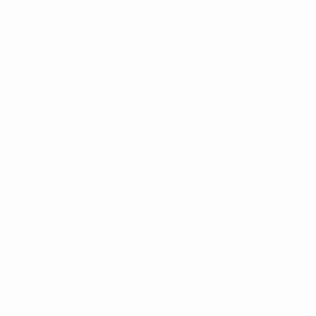
UEFA
CAMBIA LINGUA
Italiano
English
Français
Deutsch
Русский
Español
Italiano
Português
SEGUICI SU
Scarica l'app ufficiale
Privacy
Termini e condizioni
Politica sui cookie
Impostazioni Privacy
© 1998-2026 UEFA. Tutti i diritti riservati