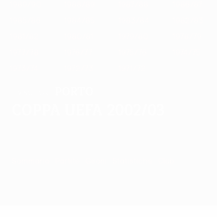
1989/90
1988/89
1987/88
1986/87
1985/86
1984/85
1983/84
1982/83
1981/82
1980/81
1979/80
1978/79
1977/78
1976/77
1975/76
1974/75
1973/74
1972/73
1971/72
Porto
VINCITORE
Coppa UEFA 2002/03
Sommario
Partite
Gironi
Statistiche
Club
Partite -