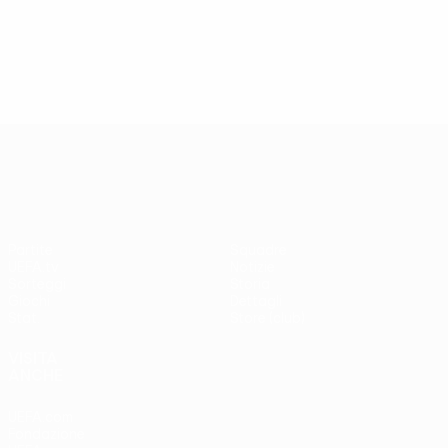
UEFA Europa League
Partite
Squadre
UEFA.tv
Notizie
Sorteggi
Storia
Giochi
Dettagli
Stat.
Store (club)
VISITA
ANCHE
UEFA.com
Fondazione