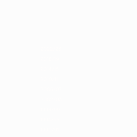
Scarica
4
2012/13
2011/12
2010/11
2009/10
2008/09
2007/08
2006/0
2022/23
2018/19
2014/15
2010/11
2006/07
2002/03
1998/99
1994/95
1990/91