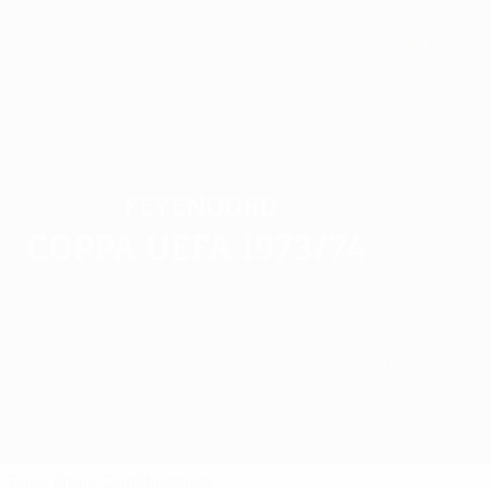
1989/90
1988/89
1985/86
1984/85
1981/82
1980/81
1977/78
1976/77
1973/74
1972/73
Feyenoord
VINCITORE
Coppa UEFA 1973/74
Sommario
Partite
Gironi
Statistiche
Club
Fase finale
Qualificazioni