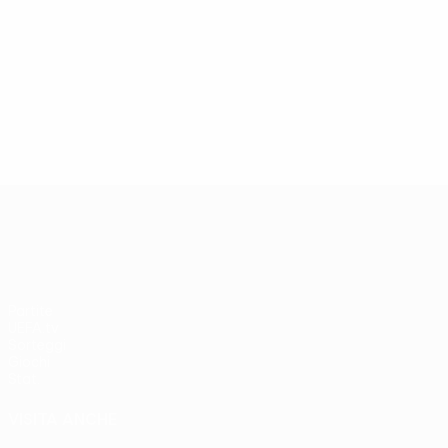
UEFA Europa League
Partite
UEFA.tv
Sorteggi
Giochi
Stat.
VISITA ANCHE