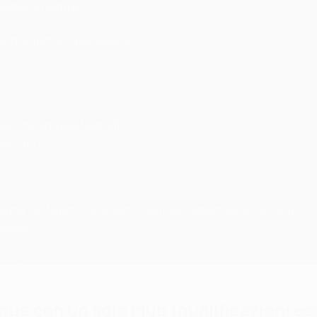
adrid, Juventus)
ern München, Barcellona)
er United, Real Madrid)
er City)
celona, AC Milan, Paris Saint-Germain, Manchester United)
elsea)
ue con un solo club (qualificazioni es