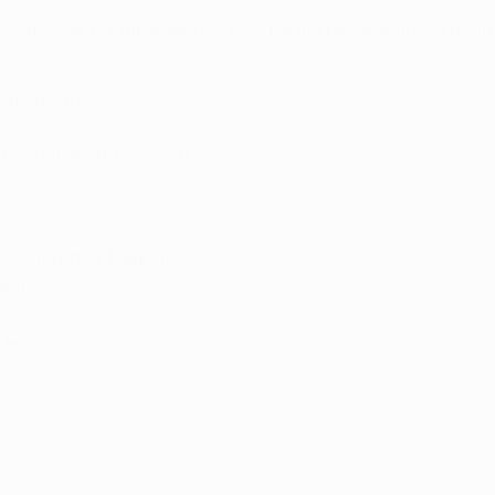
ella Bundesliga, ha impiegato solo 100 partite per segnare 80 g
rid, Juventus)
rn München, Barcellona)
 United, Real Madrid)
sea)
 City)