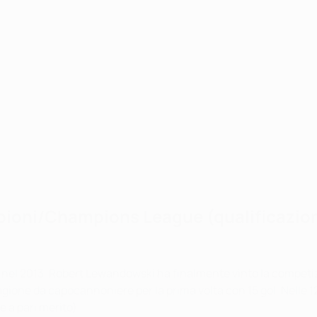
pioni/Champions League (qualificazion
n nel 2013, Robert Lewandowski ha finalmente vinto la competi
stagione da capocannoniere per la prima volta con 15 gol. Nelle 
 a pari merito).