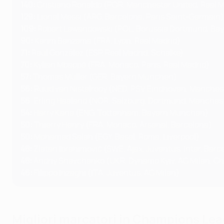
140:
Cristiano Ronaldo (POR, Manchester United, Real M
129:
Lionel Messi (ARG, Barcelona, Paris Saint-Germain)
109:
Robert Lewandowski (POL, Borussia Dortmund, Bay
90:
Karim Benzema (FRA, Lyon, Real Madrid)
71:
Raúl González (ESP, Real Madrid, Schalke)
70:
Kylian Mbappé (FRA, Monaco, Paris, Real Madrid)
57:
Thomas Müller (GER, Bayern München)
56:
Ruud van Nistelrooy (NED, PSV Eindhoven, Manchest
56
: Erling Haaland (NOR, Salzburg, Dortmund, Manchest
54:
Harry Kane (ENG, Tottenham, Bayern München)
50:
Thierry Henry (FRA, Monaco, Arsenal, Barcelona)
50:
Mohamed Salah (EGY, Basel, Roma, Liverpool)
48:
Zlatan Ibrahimović (SWE, Ajax, Juventus, Inter, Bar
48:
Andriy Shevchenko (UKR, Dynamo Kyiv, AC Milan, Ch
46:
Filippo Inzaghi (ITA, Juventus, AC Milan)
Migliori marcatori in Champions Leag