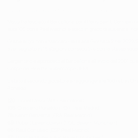
Guarda tutti i gol di Lionel Messi in Champions League
Messi ha lasciato il Barcellona per il Paris Saint-Germain
suoi 105 con il Real Madrid, è stato in grado di superare, 
Grazie al gol con il Maccabi Haifa alla Giornata 2 nel 2022/
aver segnato in 16 stagioni consecutive con la stessa squa
L'argentino è approdato al Barcellona all'inizio del 2001 q
Coppe del Re e tre Supercoppe UEFA.
È stato il secondo giocatore a raggiungere le 100 reti in C
Ronaldo.
120:
Lionel Messi (ARG, Barcelona)
105:
Cristiano Ronaldo (POR, Real Madrid)
78:
Karim Benzema (FRA, Real Madrid)
69:
Robert Lewandowski (POL, Bayern München)
66:
Raúl González (ESP, Real Madrid)
57:
Thomas Müller (GER, Bayern München)