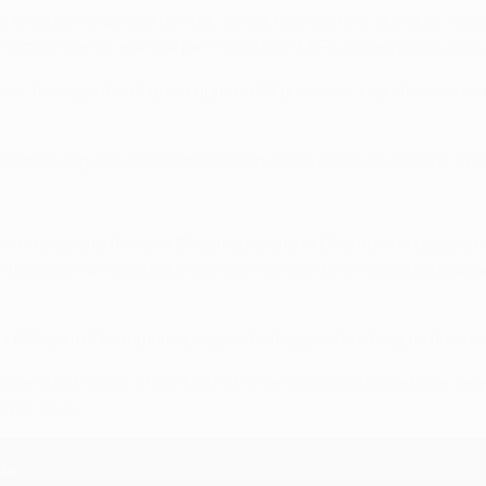
, era a eliminazione diretta; senza fase a gironi, dunque, i gi
lo sette incontri, mentre per il trionfo in UEFA Champions Leag
ni, ha segnato 49 gol in appena 58 presenze, registrando una
mpions League e delle competizioni UEFA per club, nonché
il p
on ha segnato fino alla 27esima partita di Champions League n
 portoghese ha iniziato a trovare la rete con una regolarità sp
ere i 100 gol in Champions League, festeggiando il traguardo co
ed e quattro con il Real Madrid, è l'unico giocatore ad aver se
 per club.
ue