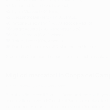
47:
Mohamed Salah (EGY, Liverpool)
42
:
Kylian Mbappé (FRA, Paris)
42:
Alessandro Del Piero (ITA, Juventus)
40:
Antoine Griezmann (FRA, Atlético de Madrid)
36:
Sergio Agüero (ARG, Manchester City)
36:
Didier Drogba (CIV, Chelsea)
35:
Thierry Henry (FRA, Arsenal)
35:
Ruud van Nistelrooy (NED, Manchester United)
Storia della Champions League: altre statistiche assolute
Migliori marcatori in Coppa dei Cam
Guarda i quattro gol di Ronaldo in finale
Battuto in finale con il Borussia Dortmund contro il Bayer
secco nella gara vinta 1-0 contro il Paris, ha concluso la 
capocannonieri erano stati sempre Messi e Ronaldo (anche