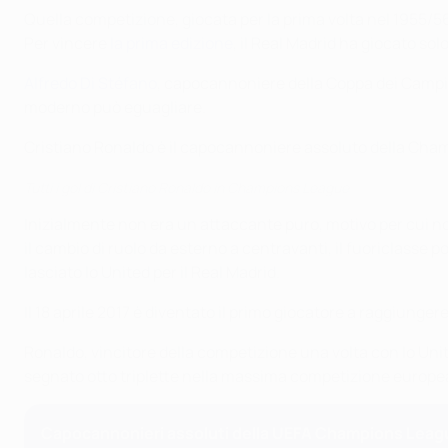
Quella competizione, giocata per la prima volta nel 1955/56
Per vincere
la prima edizione
, il Real Madrid ha giocato so
Alfredo Di Stéfano
, capocannoniere della Coppa dei Campio
moderno può eguagliare.
Cristiano Ronaldo è il capocannoniere assoluto della Cha
Tutti i gol di Cristiano Ronaldo in Champions League
Inizialmente non era un attaccante puro, motivo per cui n
il cambio di ruolo da esterno a centravanti, il fuoriclasse
lasciato lo United per il Real Madrid.
Il 18 aprile 2017 è diventato il primo giocatore a raggiung
Ronaldo, vincitore della competizione una volta con lo Unit
segnato otto triplette nella massima competizione europea
Capocannonieri assoluti della UEFA Champions Leag