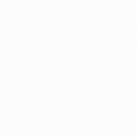
"Lewy", il giocatore straniero più prolifico nella storia d
116.
141
: Cristiano Ronaldo (POR, Manchester United, Real Mad
129
: Lionel Messi (ARG, Barcelona, Paris Saint-Germain)
107
: Robert Lewandowski (POL, Borussia Dortmund, Baye
90
:
Karim Benzema (FRA, Lyon, Real Madrid)
71
: Raúl González (ESP, Real Madrid, Schalke)
70:
Kylian Mbappé (FRA, Monaco, Paris, Real Madrid)
60:
Ruud van Nistelrooy (NED, PSV Eindhoven, Manchester
59:
Andriy Shevchenko (UKR, Dynamo Kyiv, AC Milan, Chel
57
: Thomas Müller (GER, Bayern München)
56
: Erling Haaland (NOR, Salzburg, Dortmund, Manchester
54:
Mohamed Salah (EGY, Basel, Roma, Liverpool)
53:
Harry Kane (ENG, Tottenham, Bayern München)
51
: Thierry Henry (FRA, Monaco, Arsenal, Barcelona)
50:
Filippo Inzaghi (ITA, Juventus, AC Milan)