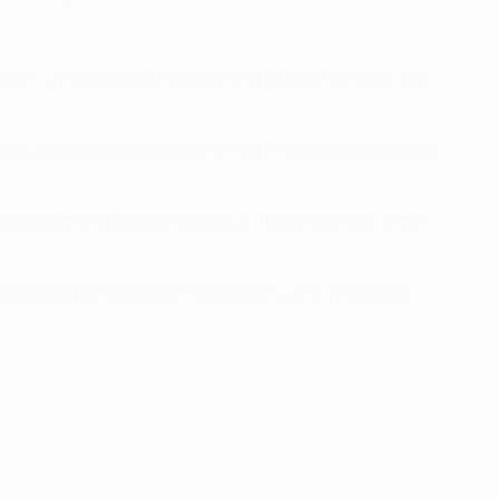
League: un record che nemmeno Cristiano Ronaldo, con i
onsecutive della competizione, ma è l'unico giocatore ad
incendo quattro Champions League, 10 campionati, sette
olo o a pari merito) in sei edizioni, una in meno di