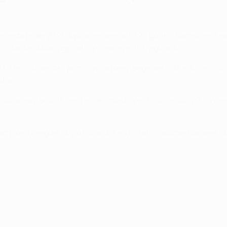
 nell'estate del 2021 dopo aver segnato 120 gol in Champions 
nonostante abbia raggiunto prima questo traguardo.
23, Messi diventa il primo giocatore a segnare in 18 edizioni c
dra.
uando aveva solo 13 anni e vi è rimasto per i successivi 20, v
hampions League (dopo Ronaldo) ed è stato capocannoniere (da s