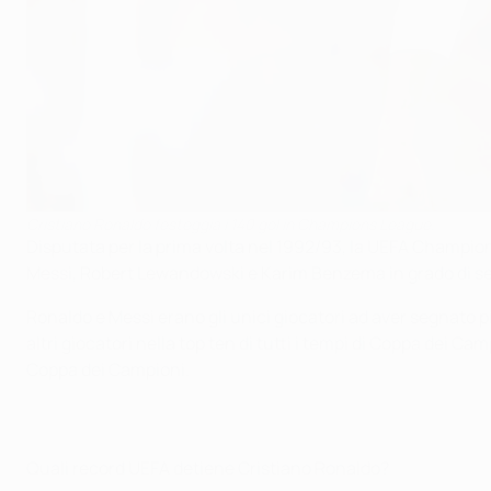
Cristiano Ronaldo festeggia i 140 gol in Champions League.
Disputata per la prima volta nel 1992/93, la UEFA Champions
Messi, Robert Lewandowski e Karim Benzema in grado di seg
Ronaldo e Messi erano gli unici giocatori ad aver segnato 
altri giocatori nella top ten di tutti i tempi di Coppa d
Coppa dei Campioni.
Quali record UEFA detiene Cristiano Ronaldo?