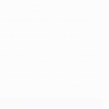
ocatori avevano meno partite a disposizione per segnare.
ue del
2023/24
ce ne sono voluti 13.
 media gol a partita che nessun campione del calcio
iù prolifico nella storia delle nazionali maggiori
.
el suo primo periodo al Manchester United. Tuttavia, dopo
aventosa, continuando a fare grandi numeri dopo aver
n una
tripletta contro il Bayern
alla sua 137esima presenza.
gnato in tre finali di Champions League. Come Messi, ha