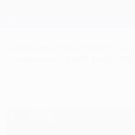
Passa
al
contenuto
Champions League Ufficiale
principale
Risultati e Fantasy live
UEFA Champions League
I capocannonieri di sempre in C
Lewandowski, Karim Benzema
giovedì 4 giugno 2026
Cristiano Ronaldo e Lionel Messi guidano la c
gol.