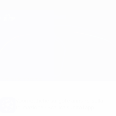
Passa
al
contenuto
Champions League Ufficiale
Scarica
principale
Risultati e Fantasy live
UEFA Champions League
APOEL vs Lyon
Sommario
Info partita
Vuoi notifiche sui gol e annunci sulla
formazione? Scarica subito l'app!