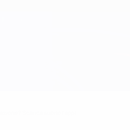
mazione? Scarica subito l'app!