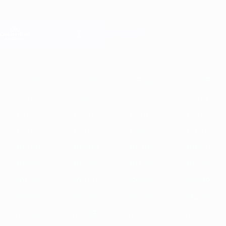
Passa
al
contenuto
Champions League Ufficiale
Scarica
principale
Risultati e Fantasy live
UEFA Champions League
In
2025/26
2024/25
2023/24
2022/23
2021/22
2020/21
201
vetrina
2025/26
2024/25
2023/24
2022/23
2021/22
2020/21
2019/20
2018/19
2017/18
2016/17
2015/16
2014/15
2013/14
2012/13
2011/12
2010/11
2009/10
2008/09
2007/08
2006/07
2005/06
2004/05
2003/04
2002/03
2001/02
2000/01
1999/00
1998/99
1997/98
1996/97
1995/96
1994/95
1993/94
1992/93
1991/92
1990/91