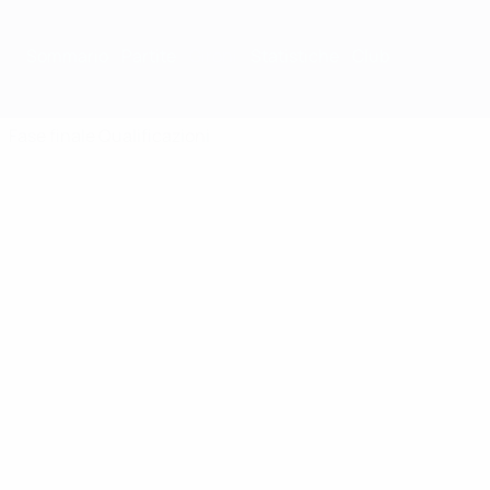
Sommario
Partite
Gironi
Statistiche
Club
Fase finale
Qualificazioni