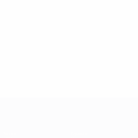
UEFA Champions League
Partite
Squadre