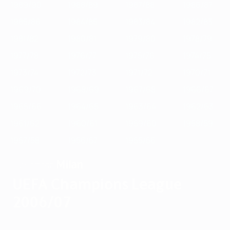
1989/90
1988/89
1987/88
1986/87
1985/86
1984/85
1983/84
1982/83
1981/82
1980/81
1979/80
1978/79
1977/78
1976/77
1975/76
1974/75
1973/74
1972/73
1971/72
1970/71
1969/70
1968/69
1967/68
1966/67
1965/66
1964/65
1963/64
1962/63
1961/62
1960/61
1959/60
1958/59
1957/58
1956/57
1955/56
Milan
VINCITORE
UEFA Champions League
2006/07