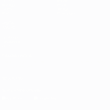
UEFA.tv
Notizie
Sorteggi
Storia
Giochi
Dettagli
Stat.
Store (club)
VISITA
ANCHE
UEFA.com
Fondazione
UEFA
CAMBIA LINGUA
Italiano
English
Français
Deutsch
Русский
Español
Italiano
Português
العربية
SEGUICI SU
Scarica l'app ufficiale