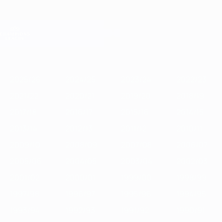
Passa
al
contenuto
Champions League Ufficiale
Scarica
principale
Risultati e Fantasy live
UEFA Champions League
In
2025/26
2024/25
2023/24
2022/23
2021/22
2020/21
201
vetrina
2025/26
2024/25
2023/24
2022/23
2021/22
2020/21
2019/20
2018/19
2017/18
2016/17
2015/16
2014/15
2013/14
2012/13
2011/12
2010/11
2009/10
2008/09
2007/08
2006/07
2005/06
2004/05
2003/04
2002/03
2001/02
2000/01
1999/00
1998/99
1997/98
1996/97
1995/96
1994/95
1993/94
1992/93
1991/92
1990/91