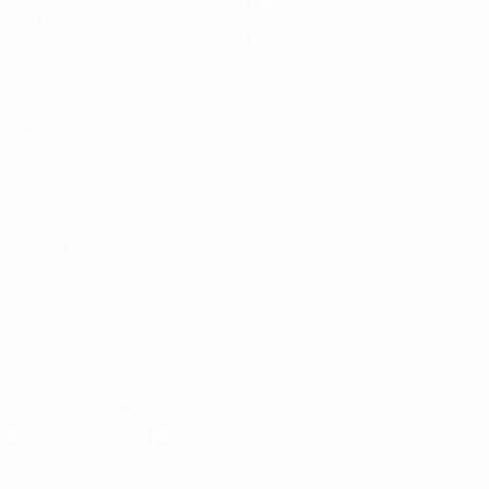
UEFA.tv
Notizie
Sorteggi
Storia
Giochi
Dettagli
Stat.
Store (club)
VISITA
ANCHE
UEFA.com
Fondazione
UEFA
CAMBIA LINGUA
Italiano
English
Français
Deutsch
Русский
Español
Italiano
Português
العربية
SEGUICI SU
Scarica l'app ufficiale