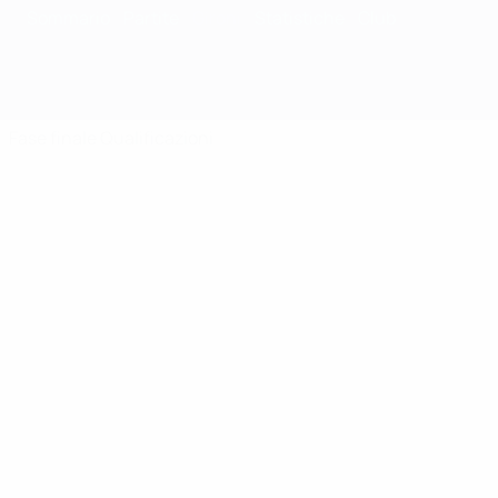
Sommario
Partite
Gironi
Statistiche
Club
Fase finale
Qualificazioni