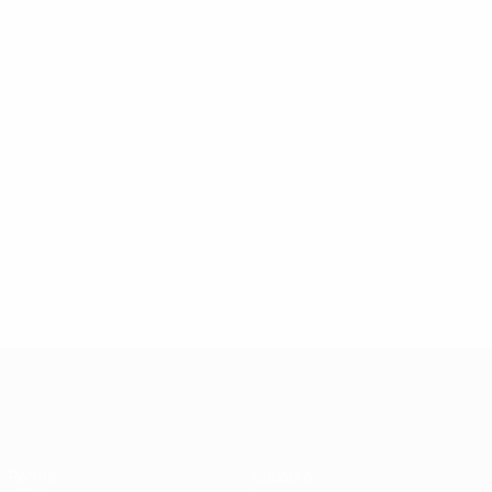
UEFA Champions League
Partite
Squadre