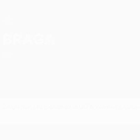
Passa
al
contenuto
principale
UEFA Women’s Europa Cup
Sporting Braga UEFA Women’s Europa Cup 2026/27
Braga
POR
Braga non sta giocando in UEFA Women's Europ
UEFA Women’s Europa Cup