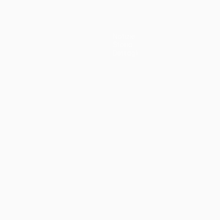
Notizie
Storia
Dettagli
no
Português