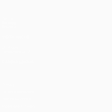
Partite
Sorteggi
Squadre
VISITA ANCHE
UEFA.com
Fondazione UEFA
CAMBIA LINGUA
Italiano
English
Français
Deutsch
Русский
Español
Italia
Privacy
Termini e condizioni
Politica sui cookie
Impostazioni Privacy