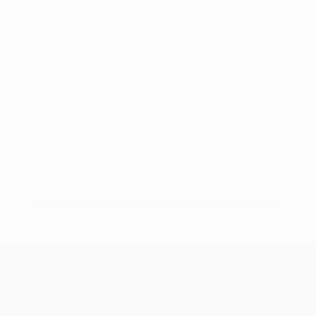
Nessun dato disponibile per questo giocatore
UEFA Women’s Europa Cup