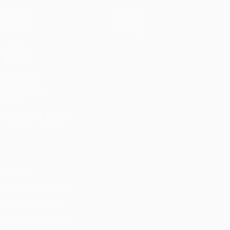
Partite
Notizie
Sorteggi
Storia
Squadre
Dettagli
VISITA
ANCHE
UEFA.com
Fondazione
UEFA
CAMBIA LINGUA
Italiano
English
Français
Deutsch
Русский
Español
Italiano
Português
Privacy
Termini e condizioni
Politica sui cookie
Impostazioni Privacy