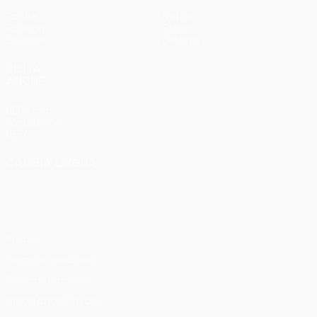
Partite
Notizie
Sorteggi
Storia
Squadre
Dettagli
VISITA
ANCHE
UEFA.com
Fondazione
UEFA
CAMBIA LINGUA
Italiano
English
Français
Deutsch
Русский
Español
Italiano
Português
Privacy
Termini e condizioni
Politica sui cookie
Impostazioni Privacy