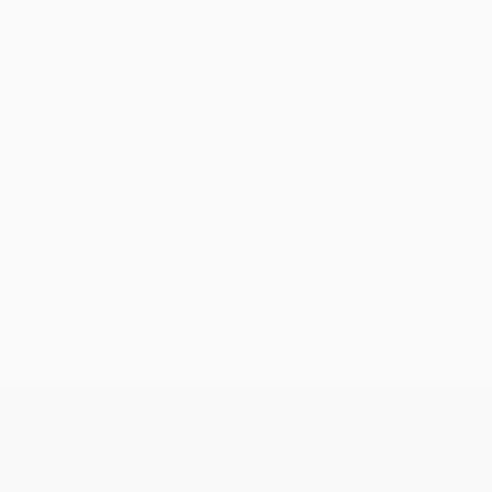
Nessun dato disponibile per questo giocatore
UEFA Women’s Europa Cup