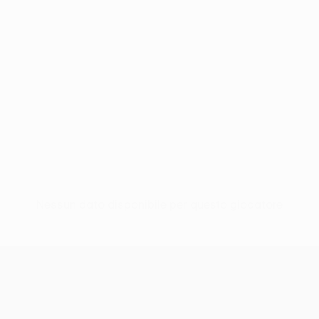
Nessun dato disponibile per questo giocatore
UEFA Women’s Europa Cup