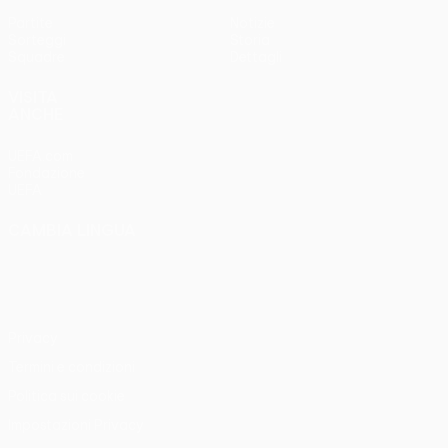
Partite
Notizie
Sorteggi
Storia
Squadre
Dettagli
VISITA
ANCHE
UEFA.com
Fondazione
UEFA
CAMBIA LINGUA
Italiano
English
Français
Deutsch
Русский
Español
Italiano
Português
Privacy
Termini e condizioni
Politica sui cookie
Impostazioni Privacy