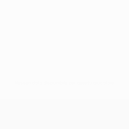
Nessun dato disponibile per questo giocatore
UEFA Women’s Europa Cup