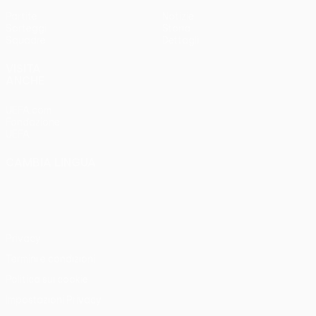
Partite
Notizie
Sorteggi
Storia
Squadre
Dettagli
VISITA
ANCHE
UEFA.com
Fondazione
UEFA
CAMBIA LINGUA
Italiano
English
Français
Deutsch
Русский
Español
Italiano
Português
Privacy
Termini e condizioni
Politica sui cookie
Impostazioni Privacy