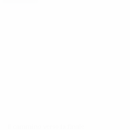
Scelta di redazione
Il Barcelona torna sul tetto d'Europa
Il meglio della stagione
02:57
08/10/2025
Highlights: Twente -
Chelsea 1-1
Il cammino verso la finale