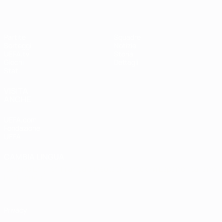
Partite
Squadre
Sorteggi
Notizie
UEFA.tv
Storia
Giochi
Dettagli
Stat.
VISITA
ANCHE
UEFA.com
Fondazione
UEFA
CAMBIA LINGUA
Italiano
English
Français
Deutsch
Русский
Español
Italiano
Português
Privacy