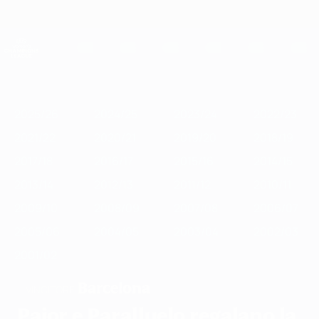
Passa
al
contenuto
UEFA Women's Champions League
Scarica
principale
Risultati e statistiche live
UEFA Women's Champions League
In
2025/26
2024/25
2023/24
2022/23
2021/22
2020/21
201
vetrina
2025/26
2024/25
2023/24
2022/23
2021/22
2020/21
2019/20
2018/19
2017/18
2016/17
2015/16
2014/15
2013/14
2012/13
2011/12
2010/11
2009/10
2008/09
2007/08
2006/07
2005/06
2004/05
2003/04
2002/03
2001/02
Barcelona
VINCITORE
Pajor e Paralluelo regalano la