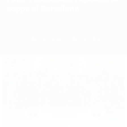
coppa al Barcelona
Sommario
Partite
Gironi
Statistiche
Club