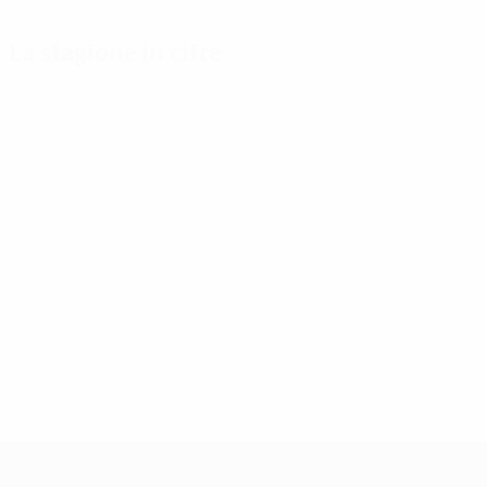
La stagione in cifre
Principali
Capocannonieri
Più
statistiche
presenze
Pajor
stagionali
11
Fox
12
Russo
Gol
9
258
Russo
12
Harder
Partite giocate
8
75
Mariona
12
UEFA Women's Champions League