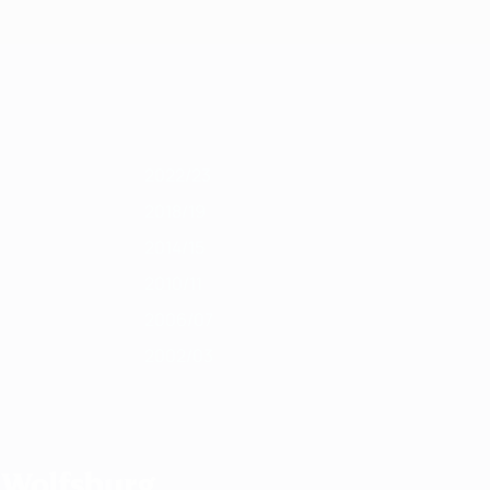
Scarica
1/12
2010/11
2009/10
2008/09
2007/08
2006/07
2005/06
2004/0
2022/23
2018/19
2014/15
2010/11
2006/07
2002/03
l Wolfsburg