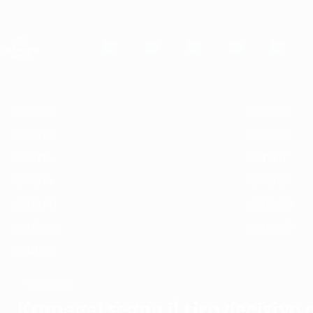
Passa
al
contenuto
UEFA Women's Champions League
principale
Risultati e statistiche live
UEFA Women's Champions League
In
2025/26
2024/25
2023/24
2022/23
2021/22
2020/21
201
vetrina
2025/26
2024/25
2021/22
2020/21
2017/18
2016/17
2013/14
2012/13
2009/10
2008/09
2005/06
2004/05
2001/02
VINCITORE
Kumagai segna il tiro decisivo d