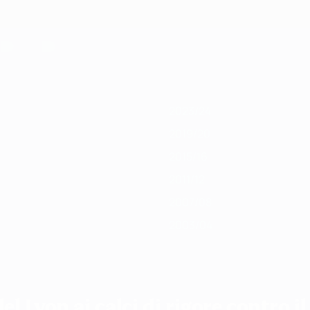
9/20
2018/19
2017/18
2016/17
2015/16
2014/15
2013/14
2012/13
201
2023/24
2019/20
2015/16
2011/12
2007/08
2003/04
el Lyon ai calci di rigore contro i