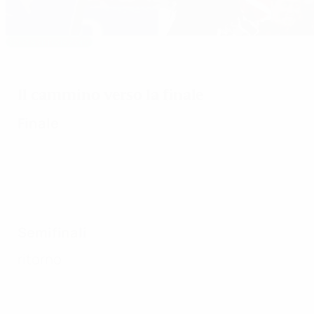
Scelta di redazione
Il Lione conquista il terzo titolo
Il cammino verso la finale
Finale
Semifinali
ritorno