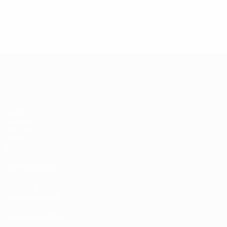
UEFA Women's Champions League
Partite
Sorteggi
UEFA.tv
Giochi
Stat.
VISITA ANCHE
UEFA.com
Fondazione UEFA
CAMBIA LINGUA