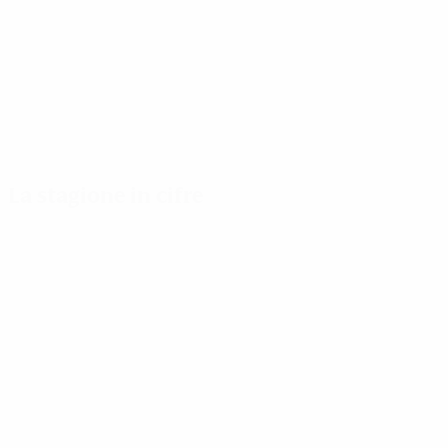
La stagione in cifre
Principali statistiche stagionali
Capocan
Gol
Hegerberg
186
13
Partite giocate
Cristiane
122
6
Marta
5