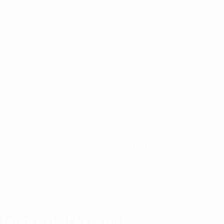
9/20
2018/19
2017/18
2016/17
2015/16
2014/15
2013/14
2012/13
201
2023/24
2019/20
2015/16
2011/12
2007/08
2003/04
n favore dell'Arsenal