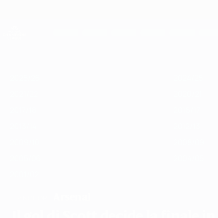
Passa
al
contenuto
UEFA Women's Champions League
principale
Risultati e statistiche live
UEFA Women's Champions League
In
2025/26
2024/25
2023/24
2022/23
2021/22
2020/21
201
vetrina
2025/26
2024/25
2021/22
2020/21
2017/18
2016/17
2013/14
2012/13
2009/10
2008/09
2005/06
2004/05
2001/02
Arsenal
VINCITORE
Il gol di Scott decide la finale i