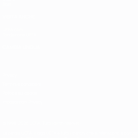
Stat.
VISITA ANCHE
UEFA.com
Fondazione UEFA
CAMBIA LINGUA
Italiano
English
Français
Deutsch
Русский
Español
Italiano
P
Privacy
Termini e condizioni
Politica sui cookie
Impostazioni Privacy
© 1998-2026 UEFA. Tutti i diritti riservati
La parola UEFA, il logo UEFA e tutti i marchi che si riferiscono a com