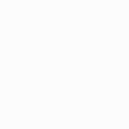
Scarica
1/12
2010/11
2009/10
2008/09
2007/08
2006/07
2005/06
2004/0
2022/23
2018/19
2014/15
2010/11
2006/07
2002/03