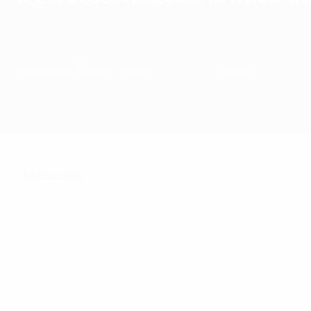
Sommario
Partite
Gironi
Statistiche
Club
Sommario
28
Partite giocate
8
43
Squadre nel torneo finale
Incluso fase di qualifica