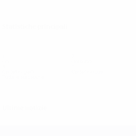
Vedi tutto
Statistiche principali
1
2
Gol
Gol subiti
3
0
Cartellini gialli
Cartellini rossi
Tutte le statistiche
Squadra
Bartovičová
Bendová
Briede
Cvrčková
J.
Jaén
Difensore
Difensore
Difensore
Centrocampista
Difensor
Petrović
Portiere
Ultime notizie
UEFA Women's Champions League