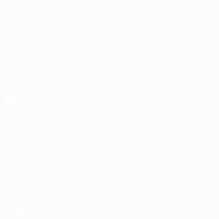
Partite
Squadre
Sorteggi
Notizie
UEFA.tv
Storia
Giochi
Dettagli
Stat.
VISITA
ANCHE
UEFA.com
Fondazione
UEFA
CAMBIA LINGUA
Italiano
English
Français
Deutsch
Русский
Español
Italiano
Português
Privacy