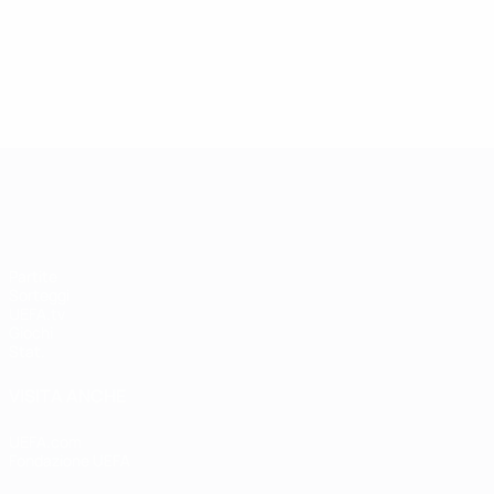
UEFA Women's Champions League
Partite
Sorteggi
UEFA.tv
Giochi
Stat.
VISITA ANCHE
UEFA.com
Fondazione UEFA