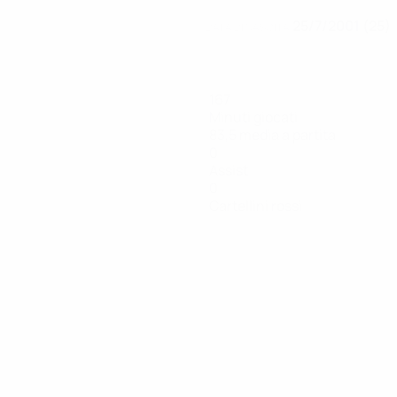
25/7/2001 (25)
DATA DI NASCITA
167
Minuti giocati
83,5 media a partita
0
Assist
0
Cartellini rossi