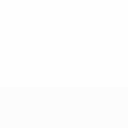
08 agosto 2026
UEFA Women's Champions League
Partite
Sorteggi