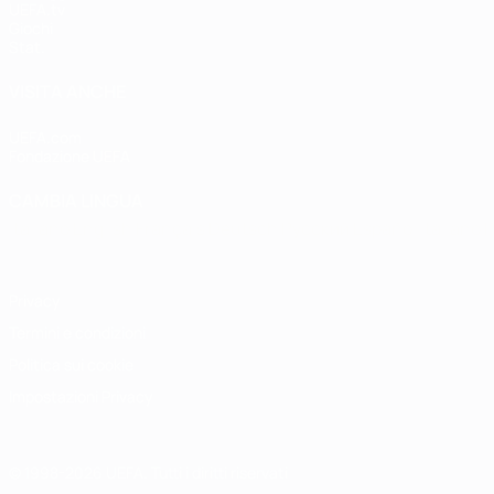
UEFA.tv
Giochi
Stat.
VISITA ANCHE
UEFA.com
Fondazione UEFA
CAMBIA LINGUA
Italiano
English
Français
Deutsch
Русский
Español
Italiano
P
Privacy
Termini e condizioni
Politica sui cookie
Impostazioni Privacy
© 1998-2026 UEFA. Tutti i diritti riservati