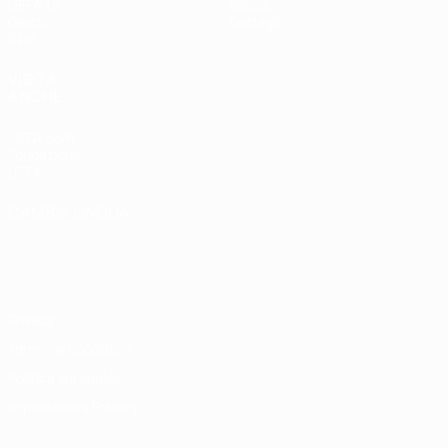
UEFA.tv
Storia
Giochi
Dettagli
Stat.
VISITA
ANCHE
UEFA.com
Fondazione
UEFA
CAMBIA LINGUA
Italiano
English
Français
Deutsch
Русский
Español
Italiano
Português
Privacy
Termini e condizioni
Politica sui cookie
Impostazioni Privacy