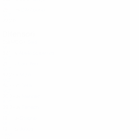
MLT
26
-
-
D'Antuono
28
MLT
22
2
6
Difensori
Età
MG
G
Said
3
MLT
32
1
-
Abela Sciberras
4
MLT
21
-
-
Camilleri
5
MLT
32
2
-
Mizzi
8
MLT
36
-
-
Cefai
17
MLT
26
2
-
Mendez
20
ARG
29
2
-
Fenech
24
MLT
19
-
-
Stagno
26
MLT
19
-
-
Julius
27
GHA