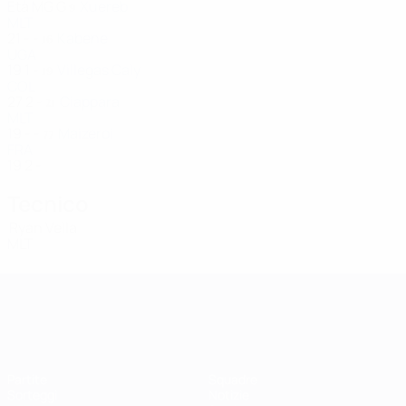
Età
MG
G
Xuereb
9
MLT
21
-
-
Kabene
16
UGA
19
1
-
Villegas Caly
19
COL
27
2
-
Ciappara
21
MLT
19
-
-
Maizeroi
77
FRA
19
2
-
Tecnico
Ryan Vella
MLT
UEFA Women's Champions League
Partite
Squadre
Sorteggi
Notizie