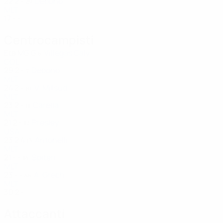
22
2
-
Debono
29
MLT
17
-
-
Centrocampisti
Età
MG
G
Villegas Caly
6
COL
29
2
-
Debono
7
MLT
24
2
-
V. Mifsud
10
MLT
23
2
-
Carella
11
MLT
21
2
-
Presley
12
USA
23
2
4
Antonelli
13
MLT
21
-
-
Spiteri
14
MLT
23
-
-
A. Grech
88
MLT
30
2
-
Attaccanti