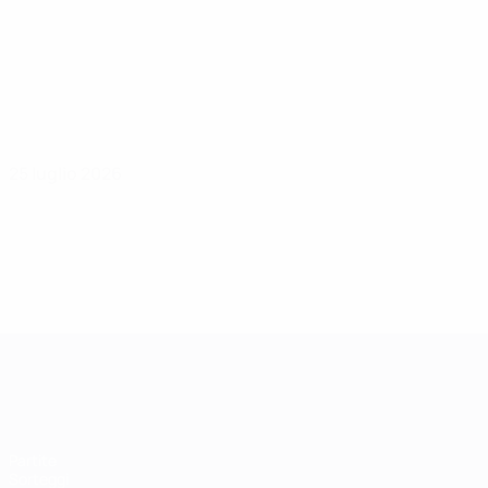
25 luglio 2026
UEFA Women's Champions League
Partite
Sorteggi