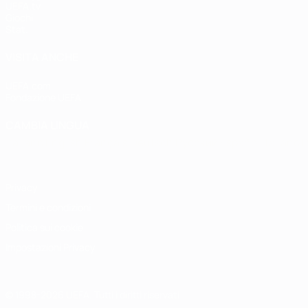
UEFA.tv
Giochi
Stat.
VISITA ANCHE
UEFA.com
Fondazione UEFA
CAMBIA LINGUA
Italiano
English
Français
Deutsch
Русский
Español
Italiano
P
Privacy
Termini e condizioni
Politica sui cookie
Impostazioni Privacy
© 1998-2026 UEFA. Tutti i diritti riservati